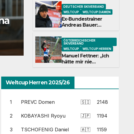
DEUTSCHER SKIVERBAND
ÖSTERREICHISCHER SKIVERBAND
WELTCUP
WELTCUP HER
WELTCUP
WELTCUP DAMEN
:
Manuel Fettner: „Ich h
Ex-Bundestrainer
Andreas Bauer:
m
vorgestellt, dass ich s
„Katha Schmid wäre
eine extrem gute
springe“
ÖSTERREICHISCHER
Jugendtrainerin“
04/04/2026
DANIEL CORNESSE
KEI
SKIVERBAND
WELTCUP
WELTCUP HERREN
Manuel Fettner: „Ich
hätte mir nie
vorgestellt, dass ich
so lange springe“
Weltcup Herren 2025/26
1
PREVC Domen
🇸🇮
2148
2
KOBAYASHI Ryoyu
🇯🇵
1194
3
TSCHOFENIG Daniel
🇦🇹
1159