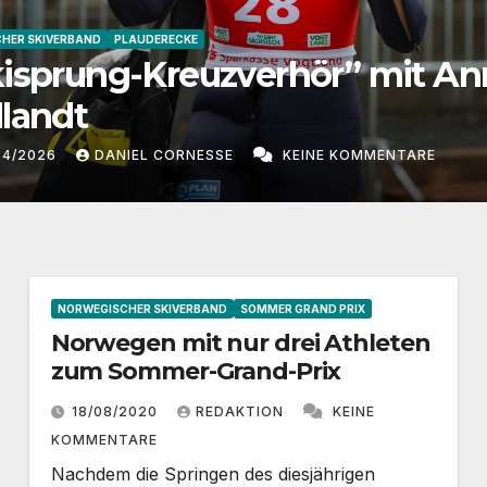
HER SKIVERBAND
WELTCUP
WELTCUP DAMEN
Bundestrainer Andreas Bauer
atha Schmid wäre eine extre
e Jugendtrainerin“
04/2026
DANIEL CORNESSE
KEINE KOMMENTARE
NORWEGISCHER SKIVERBAND
SOMMER GRAND PRIX
Norwegen mit nur drei Athleten
zum Sommer-Grand-Prix
18/08/2020
REDAKTION
KEINE
KOMMENTARE
Nachdem die Springen des diesjährigen