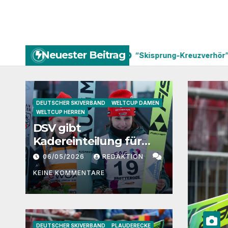
Neuester Beitrag
ür 2026/27 bekannt
“Skisprung-Kreuzverhör” mit Anna Ho
DEUTSCHER SKIVERBAND
WELTCUP DAMEN
WELTCUP HERREN
DSV gibt
Kadereinteilung für
2026/27 bekannt
06/05/2026
REDAKTION
KEINE KOMMENTARE
DEUTSCHER SKIVERBAND
PLAUDERECKE