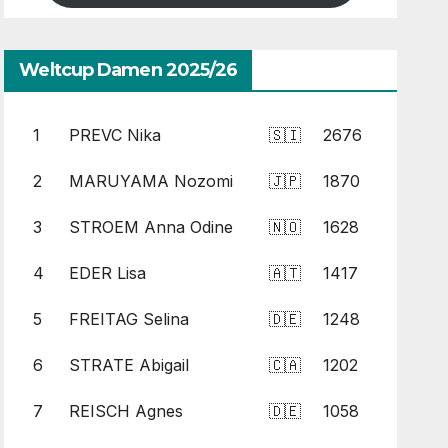
Weltcup Damen 2025/26
1
PREVC Nika
🇸🇮
2676
2
MARUYAMA Nozomi
🇯🇵
1870
3
STROEM Anna Odine
🇳🇴
1628
4
EDER Lisa
🇦🇹
1417
5
FREITAG Selina
🇩🇪
1248
6
STRATE Abigail
🇨🇦
1202
7
REISCH Agnes
🇩🇪
1058