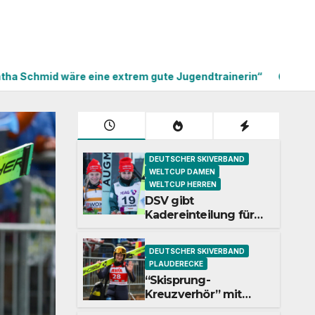
äre eine extrem gute Jugendtrainerin“
Manuel Fettner: „
DEUTSCHER SKIVERBAND
WELTCUP DAMEN
WELTCUP HERREN
DSV gibt
Kadereinteilung für
2026/27 bekannt
DEUTSCHER SKIVERBAND
PLAUDERECKE
“Skisprung-
Kreuzverhör” mit
Anna Hollandt