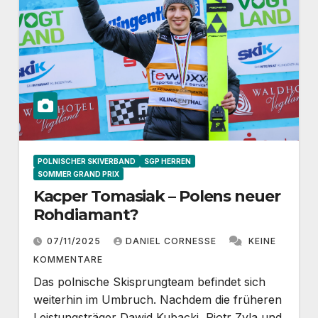
POLNISCHER SKIVERBAND
SGP HERREN
SOMMER GRAND PRIX
Kacper Tomasiak – Polens neuer
Rohdiamant?
07/11/2025
DANIEL CORNESSE
KEINE
KOMMENTARE
Das polnische Skisprungteam befindet sich
weiterhin im Umbruch. Nachdem die früheren
Leistungsträger Dawid Kubacki, Piotr Zyla und