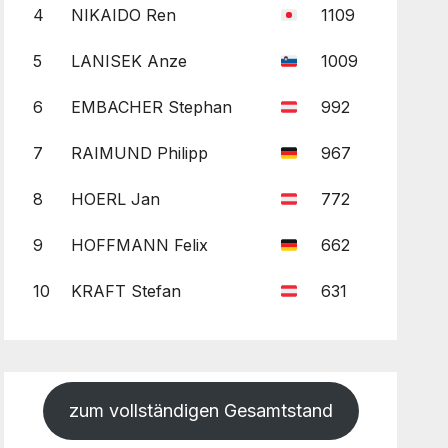
4
NIKAIDO Ren
1109
5
LANISEK Anze
1009
6
EMBACHER Stephan
992
7
RAIMUND Philipp
967
8
HOERL Jan
772
9
HOFFMANN Felix
662
10
KRAFT Stefan
631
zum vollständigen Gesamtstand