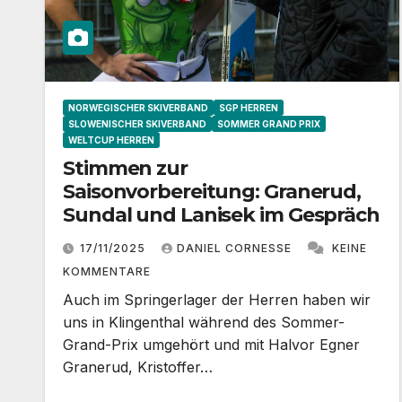
NORWEGISCHER SKIVERBAND
SGP HERREN
SLOWENISCHER SKIVERBAND
SOMMER GRAND PRIX
WELTCUP HERREN
Stimmen zur
Saisonvorbereitung: Granerud,
Sundal und Lanisek im Gespräch
17/11/2025
DANIEL CORNESSE
KEINE
KOMMENTARE
Auch im Springerlager der Herren haben wir
uns in Klingenthal während des Sommer-
Grand-Prix umgehört und mit Halvor Egner
Granerud, Kristoffer…