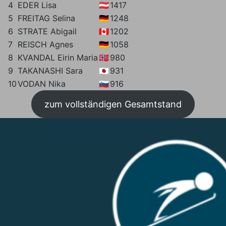
4
EDER Lisa
🇦🇹
1417
5
FREITAG Selina
🇩🇪
1248
6
STRATE Abigail
🇨🇦
1202
7
REISCH Agnes
🇩🇪
1058
8
KVANDAL Eirin Maria
🇳🇴
980
9
TAKANASHI Sara
🇯🇵
931
10
VODAN Nika
🇸🇮
916
zum vollständigen Gesamtstand