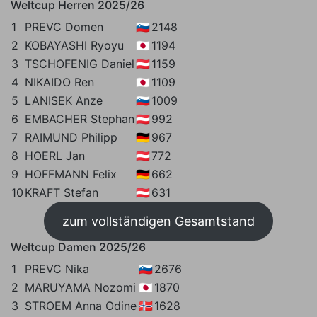
Weltcup Herren 2025/26
der
1
PREVC Domen
🇸🇮
2148
Beiträge
2
KOBAYASHI Ryoyu
🇯🇵
1194
3
TSCHOFENIG Daniel
🇦🇹
1159
4
NIKAIDO Ren
🇯🇵
1109
5
LANISEK Anze
🇸🇮
1009
6
EMBACHER Stephan
🇦🇹
992
7
RAIMUND Philipp
🇩🇪
967
8
HOERL Jan
🇦🇹
772
9
HOFFMANN Felix
🇩🇪
662
10
KRAFT Stefan
🇦🇹
631
zum vollständigen Gesamtstand
Weltcup Damen 2025/26
1
PREVC Nika
🇸🇮
2676
2
MARUYAMA Nozomi
🇯🇵
1870
3
STROEM Anna Odine
🇳🇴
1628