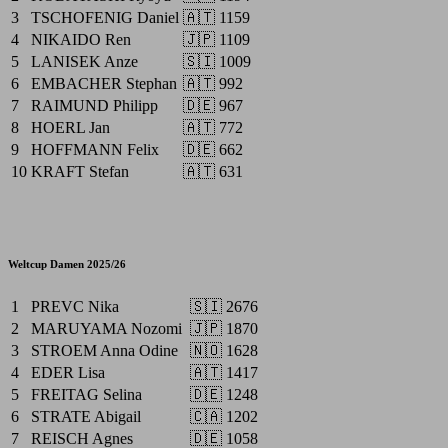
3
TSCHOFENIG Daniel
🇦🇹
1159
4
NIKAIDO Ren
🇯🇵
1109
5
LANISEK Anze
🇸🇮
1009
6
EMBACHER Stephan
🇦🇹
992
7
RAIMUND Philipp
🇩🇪
967
8
HOERL Jan
🇦🇹
772
9
HOFFMANN Felix
🇩🇪
662
10
KRAFT Stefan
🇦🇹
631
Weltcup Damen 2025/26
1
PREVC Nika
🇸🇮
2676
2
MARUYAMA Nozomi
🇯🇵
1870
3
STROEM Anna Odine
🇳🇴
1628
4
EDER Lisa
🇦🇹
1417
5
FREITAG Selina
🇩🇪
1248
6
STRATE Abigail
🇨🇦
1202
7
REISCH Agnes
🇩🇪
1058