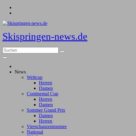
Zum
Inhalt
springen
Skispringen-news.de
News
Weltcup
Herren
Damen
Continental Cup
Herren
Damen
Sommer Grand Prix
Damen
Herren
Vierschanzentournee
National