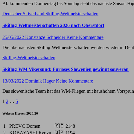
Ab kommenden Donnerstag bis Sonntag steht das nächste Saison-High
Deutscher Skiverband
Skiflug-Weltmeisterschaften
Skiflug-Weltmeisterschaften 2026 nach Oberstdorf
25/05/2022
Konstanze Schneider
Keine Kommentare
Die übernächsten Skiflug-Weltmeisterschaften werden wieder in Deut
Skiflug-Weltmeisterschaften
Skiflug-WM Vikersund: Furioses Slowenien gewinnt souverän
13/03/2022
Dominik Hager
Keine Kommentare
Das slowenische Team hat das WM-Fliegen mit haushohem Vorsprung
Seitennummerierung
1
2
…
5
der
Weltcup Herren 2025/26
Beiträge
1
PREVC Domen
🇸🇮
2148
2
KOBAYASHI Ryoyu
🇯🇵
1194