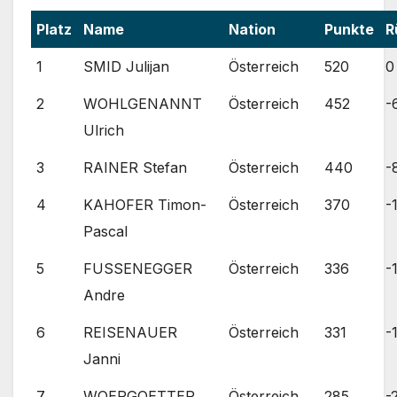
Platz
Name
Nation
Punkte
R
1
SMID Julijan
Österreich
520
0
2
WOHLGENANNT
Österreich
452
-
Ulrich
3
RAINER Stefan
Österreich
440
-
4
KAHOFER Timon-
Österreich
370
-
Pascal
5
FUSSENEGGER
Österreich
336
-
Andre
6
REISENAUER
Österreich
331
-
Janni
7
WOERGOETTER
Österreich
285
-