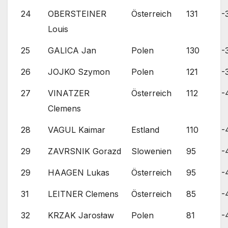
24
OBERSTEINER
Österreich
131
-
Louis
25
GALICA Jan
Polen
130
-
26
JOJKO Szymon
Polen
121
-
27
VINATZER
Österreich
112
-
Clemens
28
VAGUL Kaimar
Estland
110
-
29
ZAVRSNIK Gorazd
Slowenien
95
-
29
HAAGEN Lukas
Österreich
95
-
31
LEITNER Clemens
Österreich
85
-
32
KRZAK Jarosław
Polen
81
-