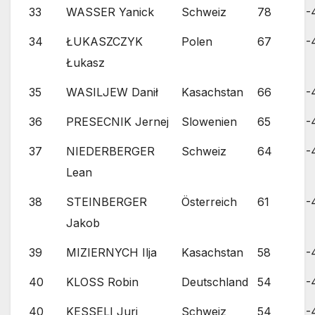
33
WASSER Yanick
Schweiz
78
-
34
ŁUKASZCZYK
Polen
67
-
Łukasz
35
WASILJEW Danił
Kasachstan
66
-
36
PRESECNIK Jernej
Slowenien
65
-
37
NIEDERBERGER
Schweiz
64
-
Lean
38
STEINBERGER
Österreich
61
-
Jakob
39
MIZIERNYCH Ilja
Kasachstan
58
-
40
KLOSS Robin
Deutschland
54
-
40
KESSELI Juri
Schweiz
54
-