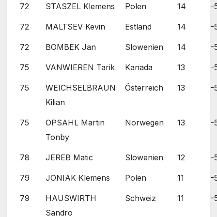
72
STASZEL Klemens
Polen
14
-
72
MALTSEV Kevin
Estland
14
-
72
BOMBEK Jan
Slowenien
14
-
75
VANWIEREN Tarik
Kanada
13
-
75
WEICHSELBRAUN
Österreich
13
-
Kilian
75
OPSAHL Martin
Norwegen
13
-
Tonby
78
JEREB Matic
Slowenien
12
-
79
JONIAK Klemens
Polen
11
-
79
HAUSWIRTH
Schweiz
11
-
Sandro