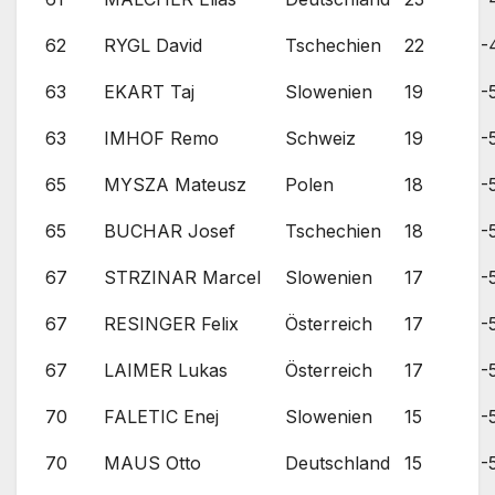
62
RYGL David
Tschechien
22
-
63
EKART Taj
Slowenien
19
-
63
IMHOF Remo
Schweiz
19
-
65
MYSZA Mateusz
Polen
18
-
65
BUCHAR Josef
Tschechien
18
-
67
STRZINAR Marcel
Slowenien
17
-
67
RESINGER Felix
Österreich
17
-
67
LAIMER Lukas
Österreich
17
-
70
FALETIC Enej
Slowenien
15
-
70
MAUS Otto
Deutschland
15
-