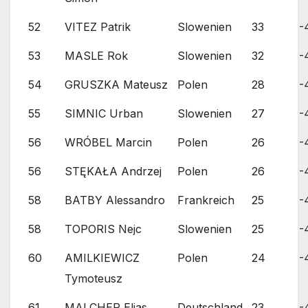
52
VITEZ Patrik
Slowenien
33
-
53
MASLE Rok
Slowenien
32
-
54
GRUSZKA Mateusz
Polen
28
-
55
SIMNIC Urban
Slowenien
27
-
56
WRÓBEL Marcin
Polen
26
-
56
STĘKAŁA Andrzej
Polen
26
-
58
BATBY Alessandro
Frankreich
25
-
58
TOPORIS Nejc
Slowenien
25
-
60
AMILKIEWICZ
Polen
24
-
Tymoteusz
61
MALCHER Elias
Deutschland
23
-