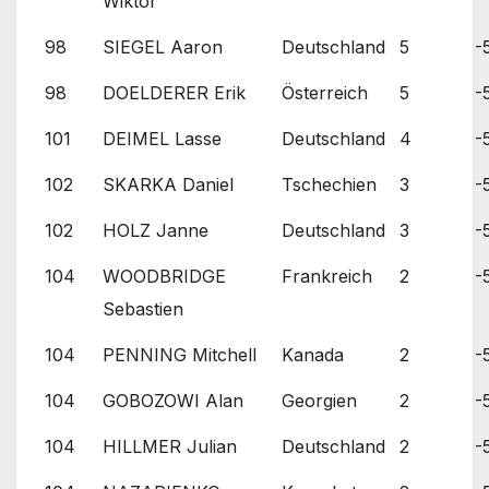
Wiktor
98
SIEGEL Aaron
Deutschland
5
-
98
DOELDERER Erik
Österreich
5
-
101
DEIMEL Lasse
Deutschland
4
-
102
SKARKA Daniel
Tschechien
3
-
102
HOLZ Janne
Deutschland
3
-
104
WOODBRIDGE
Frankreich
2
-
Sebastien
104
PENNING Mitchell
Kanada
2
-
104
GOBOZOWI Alan
Georgien
2
-
104
HILLMER Julian
Deutschland
2
-