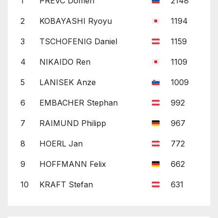
1
PREVC Domen
2148
2
KOBAYASHI Ryoyu
1194
3
TSCHOFENIG Daniel
1159
4
NIKAIDO Ren
1109
5
LANISEK Anze
1009
6
EMBACHER Stephan
992
7
RAIMUND Philipp
967
8
HOERL Jan
772
9
HOFFMANN Felix
662
10
KRAFT Stefan
631