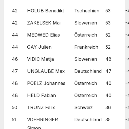
42
HOLUB Benedikt
Tschechien
53
-
42
ZAKELSEK Mai
Slowenien
53
-
44
MEDWED Elias
Österreich
52
-
44
GAY Julien
Frankreich
52
-
46
VIDIC Matija
Slowenien
48
-
47
UNGLAUBE Max
Deutschland
47
-
48
POELZ Johannes
Österreich
40
-
48
HELD Fabian
Österreich
40
-
50
TRUNZ Felix
Schweiz
36
-
51
VOEHRINGER
Deutschland
35
-
Simon