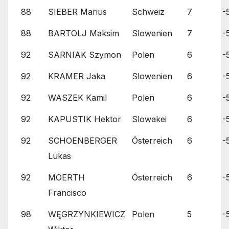
88
SIEBER Marius
Schweiz
7
-
88
BARTOLJ Maksim
Slowenien
7
-
92
SARNIAK Szymon
Polen
6
-
92
KRAMER Jaka
Slowenien
6
-
92
WASZEK Kamil
Polen
6
-
92
KAPUSTIK Hektor
Slowakei
6
-
92
SCHOENBERGER
Österreich
6
-
Lukas
92
MOERTH
Österreich
6
-
Francisco
98
WĘGRZYNKIEWICZ
Polen
5
-