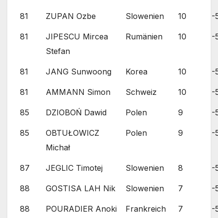
81
ZUPAN Ozbe
Slowenien
10
-
81
JIPESCU Mircea
Rumänien
10
-
Stefan
81
JANG Sunwoong
Korea
10
-
81
AMMANN Simon
Schweiz
10
-
85
DZIOBOŃ Dawid
Polen
9
-
85
OBTUŁOWICZ
Polen
9
-
Michał
87
JEGLIC Timotej
Slowenien
8
-
88
GOSTISA LAH Nik
Slowenien
7
-
88
POURADIER Anoki
Frankreich
7
-