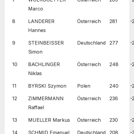
Marco
8
LANDERER
Österreich
281
-
Hannes
9
STEINBEISSER
Deutschland
277
-
Simon
10
BACHLINGER
Österreich
248
-
Niklas
11
BYRSKI Szymon
Polen
240
-
12
ZIMMERMANN
Österreich
236
-
Raffael
13
MUELLER Markus
Österreich
230
-
14
SCHMID Emanuel
Deutschland
208
-