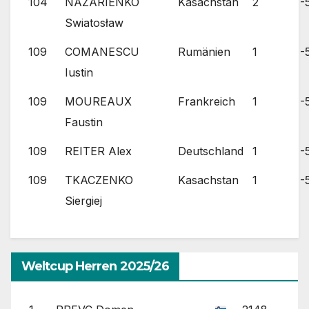
104
NAZARIENKO
Kasachstan
2
-
Swiatosław
109
COMANESCU
Rumänien
1
-
Iustin
109
MOUREAUX
Frankreich
1
-
Faustin
109
REITER Alex
Deutschland
1
-
109
TKACZENKO
Kasachstan
1
-
Siergiej
Weltcup Herren 2025/26