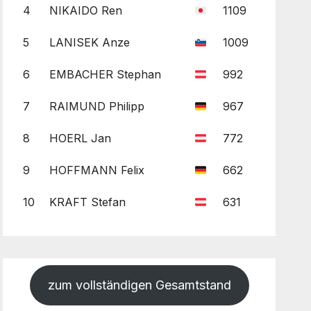
4
NIKAIDO Ren
1109
5
LANISEK Anze
1009
6
EMBACHER Stephan
992
7
RAIMUND Philipp
967
8
HOERL Jan
772
9
HOFFMANN Felix
662
10
KRAFT Stefan
631
zum vollständigen Gesamtstand