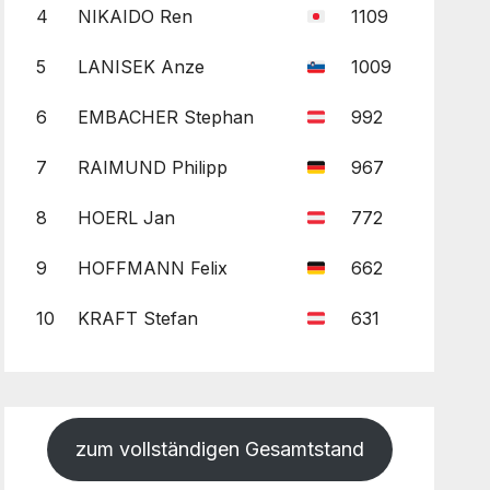
4
NIKAIDO Ren
1109
5
LANISEK Anze
1009
6
EMBACHER Stephan
992
7
RAIMUND Philipp
967
8
HOERL Jan
772
9
HOFFMANN Felix
662
10
KRAFT Stefan
631
zum vollständigen Gesamtstand