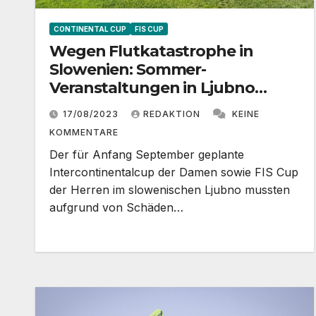
CONTINENTAL CUP
FIS CUP
Wegen Flutkatastrophe in
Slowenien: Sommer-
Veranstaltungen in Ljubno
abgesagt
17/08/2023
REDAKTION
KEINE
KOMMENTARE
Der für Anfang September geplante
Intercontinentalcup der Damen sowie FIS Cup
der Herren im slowenischen Ljubno mussten
aufgrund von Schäden…