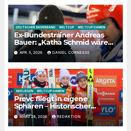
DEUTSCHER SKIVERBAND
WELTCUP
WELTCUP DAMEN
Ex-Bundestrainer Andreas
Bauer: „Katha Schmid wäre
eine extrem gute
APR. 5, 2026
DANIEL CORNESSE
Jugendtrainerin“
SKIFLIEGEN
WELTCUP DAMEN
Prevc fliegt in eigene
Sphären – Historischer
Premieren-Sieg in Planica
MÄRZ 28, 2026
REDAKTION