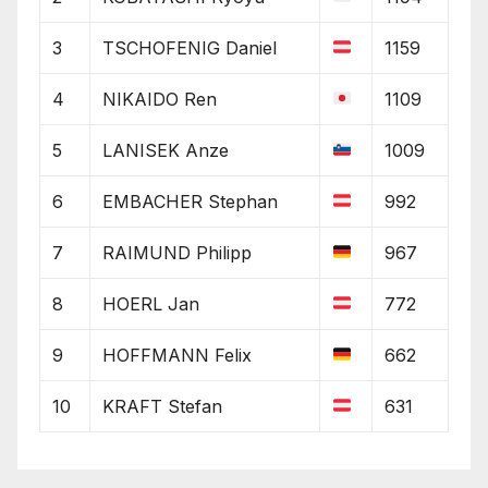
3
TSCHOFENIG Daniel
1159
4
NIKAIDO Ren
1109
5
LANISEK Anze
1009
6
EMBACHER Stephan
992
7
RAIMUND Philipp
967
8
HOERL Jan
772
9
HOFFMANN Felix
662
10
KRAFT Stefan
631