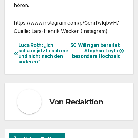
hören.
https://www.instagram.com/p/CcnrfwIqbwH/
Quelle: Lars-Henrik Wacker (Instagram)
Luca Roth: „Ich
SC Willingen bereitet
Beitragsnavigation
schaue jetzt nach mir
Stephan Leyhe
und nicht nach den
besondere Hochzeit
anderen“
Von
Redaktion