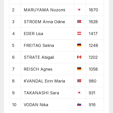
2
MARUYAMA Nozomi
1870
3
STROEM Anna Odine
1628
4
EDER Lisa
1417
5
FREITAG Selina
1248
6
STRATE Abigail
1202
7
REISCH Agnes
1058
8
KVANDAL Eirin Maria
980
9
TAKANASHI Sara
931
10
VODAN Nika
916