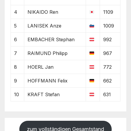
4
NIKAIDO Ren
1109
5
LANISEK Anze
1009
6
EMBACHER Stephan
992
7
RAIMUND Philipp
967
8
HOERL Jan
772
9
HOFFMANN Felix
662
10
KRAFT Stefan
631
zum vollständigen Gesamtstand