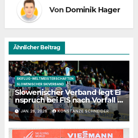
Von
Dominik Hager
Ähnlicher Beitrag
SKIFLUG-WELTMEISTERSCHAFTEN
SLOWENISCHER SKIVERBAND
Slowenischer Verband legt Ei
nspruch bei FIS nach Vorfall i
n Oberstdorf ein
JAN. 26, 2026
KONSTANZE SCHNEIDER