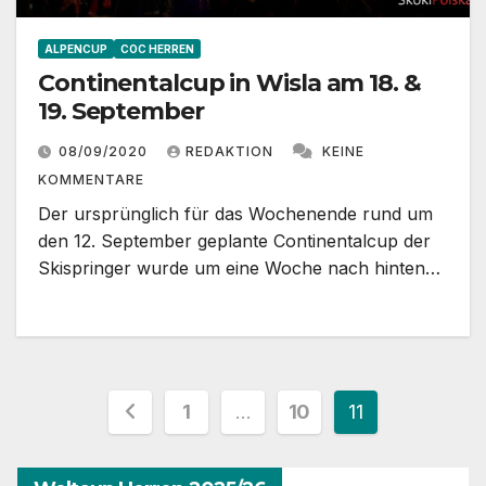
ALPENCUP
COC HERREN
Continentalcup in Wisla am 18. &
19. September
08/09/2020
REDAKTION
KEINE
KOMMENTARE
Der ursprünglich für das Wochenende rund um
den 12. September geplante Continentalcup der
Skispringer wurde um eine Woche nach hinten…
Seitennummerierung
1
…
10
11
der