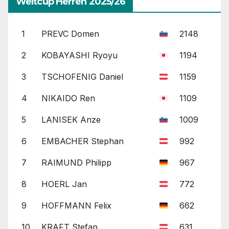
Weltcup Herren 2025/26
Beiträge
1
PREVC Domen
2148
2
KOBAYASHI Ryoyu
1194
3
TSCHOFENIG Daniel
1159
4
NIKAIDO Ren
1109
5
LANISEK Anze
1009
6
EMBACHER Stephan
992
7
RAIMUND Philipp
967
8
HOERL Jan
772
9
HOFFMANN Felix
662
10
KRAFT Stefan
631