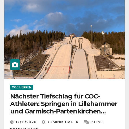
COC HERREN
Nächster Tiefschlag für COC-
Athleten: Springen in Lillehammer
und Garmisch-Partenkirchen
abgesagt
17/11/2020
DOMINIK HAGER
KEINE