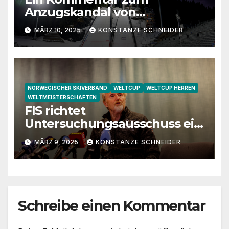
Anzugskandal von
Trondheim
MÄRZ 10, 2025
KONSTANZE SCHNEIDER
NORWEGISCHER SKIVERBAND
WELTCUP
WELTCUP HERREN
WELTMEISTERSCHAFTEN
FIS richtet
Untersuchungsausschuss ein
– Norwegischer Skiverband
MÄRZ 9, 2025
KONSTANZE SCHNEIDER
bezieht Stellung
Schreibe einen Kommentar