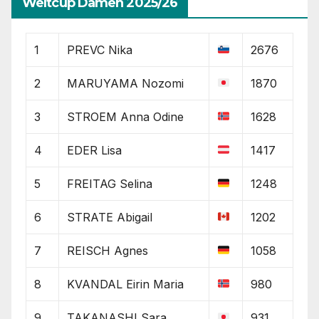
Weltcup Damen 2025/26
1
PREVC Nika
2676
2
MARUYAMA Nozomi
1870
3
STROEM Anna Odine
1628
4
EDER Lisa
1417
5
FREITAG Selina
1248
6
STRATE Abigail
1202
7
REISCH Agnes
1058
8
KVANDAL Eirin Maria
980
9
TAKANASHI Sara
931