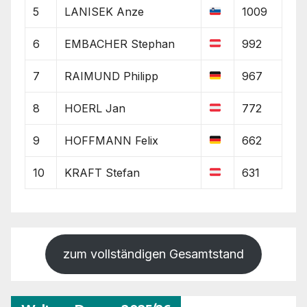
5
LANISEK Anze
1009
6
EMBACHER Stephan
992
7
RAIMUND Philipp
967
8
HOERL Jan
772
9
HOFFMANN Felix
662
10
KRAFT Stefan
631
zum vollständigen Gesamtstand