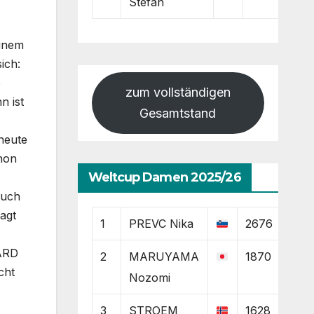
Stefan
einem
ich:
ß
zum vollständigen
n ist
Gesamtstand
heute
chon
Weltcup Damen 2025/26
auch
agt
1
PREVC Nika
2676
 ARD
2
MARUYAMA
1870
cht
Nozomi
3
STROEM
1628