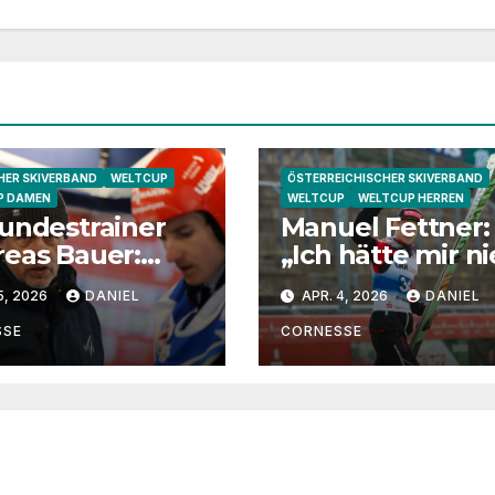
ER SKIVERBAND
WELTCUP
ÖSTERREICHISCHER SKIVERBAND
P DAMEN
WELTCUP
WELTCUP HERREN
undestrainer
Manuel Fettner:
eas Bauer:
„Ich hätte mir ni
ha Schmid
vorgestellt, dass
5, 2026
DANIEL
APR. 4, 2026
DANIEL
 eine extrem
so lange springe
e
SSE
CORNESSE
ndtrainerin“