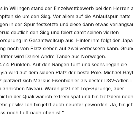
in Willingen stand der Einzelwettbewerb bei den Herren a
ften sie um den Sieg. Vor allem auf die Anlaufspur hatte
egen in der Spur festsetzte und diese dann etwas verlangsa
rud deutlich den Sieg und feiert damit seinen vierten
Vorsprung im Gesamtweltcup aus. Hinter ihm folgt der Jap
ng noch von Platz sieben auf zwei verbessern kann. Grun
 Dritter wird Daniel Andre Tande aus Norwegen.
247,4 Punkten. Auf den Rängen fünf und sechs liegen die
yla wird auf dem sieben Platz der beste Pole. Michael Ha
 platziert sich Markus Eisenbichler als bester DSV-Adler. 
 ähnlichen Niveau. Waren jetzt net Top-Sprünge, aber
piel in der Quali war ich extrem spät und bin trotzdem noc
hr positiv. Ich bin jetzt auch neunter geworden. Ja, bin jet
ass noch Luft nach oben ist.“
.