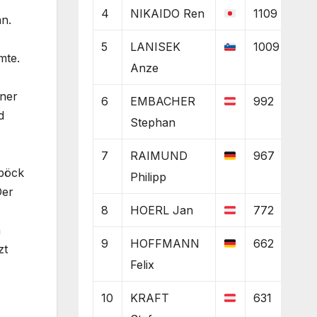
4
NIKAIDO Ren
1109
n.
5
LANISEK
1009
mte.
Anze
aner
6
EMBACHER
992
d
Stephan
7
RAIMUND
967
yböck
Philipp
Der
8
HOERL Jan
772
h
9
HOFFMANN
662
zt
Felix
10
KRAFT
631