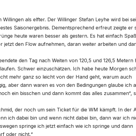
illingen als elfter. Der Willinger Stefan Leyhe wird bei s
bestes Saisonergebnis. Dementsprechend erfreut zeigte er s
prünge heute waren besser als gestern. Es hat einfach Spa
 jetzt den Flow aufnehmen, daran weiter arbeiten und dan
 beendete den Tag nach Weiten von 120,5 und 126,5 Metern 
 gelaufen. Schwer einzuschätzen. Ich habe heute Morgen s
icht mehr ganz so leicht von der Hand geht, warum auch
gig, aber dann waren es von den Bedingungen glaube ich 
h noch ein bisschen und dann kommt das alles zusammen“, s
Schmid, der noch um sein Ticket für die WM kämpft. In der
nn ich dabei bin und wenn nicht dabei bin, dann war ich ni
swegen springe ich jetzt einfach wie ich springe und dann
rf oder nicht.“