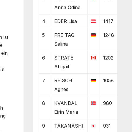
Anna Odine
4
EDER Lisa
1417
5
FREITAG
1248
 ist
Selina
te
 ein
6
STRATE
1202
Abigail
is
7
REISCH
1058
Agnes
8
KVANDAL
980
ch
Eirin Maria
ang
9
TAKANASHI
931
e