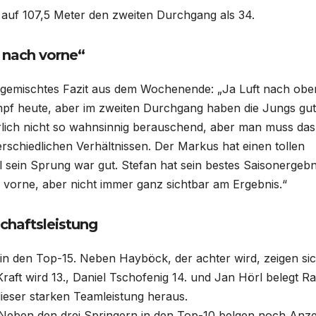
auf 107,5 Meter den zweiten Durchgang als 34.
 nach vorne“
gemischtes Fazit aus dem Wochenende: „Ja Luft nach oben
ampf heute, aber im zweiten Durchgang haben die Jungs gu
rlich nicht so wahnsinnig berauschend, aber man muss das
erschiedlichen Verhältnissen. Der Markus hat einen tollen
sein Sprung war gut. Stefan hat sein bestes Saisonergebn
 vorne, aber nicht immer ganz sichtbar am Ergebnis.“
chaftsleistung
 in den Top-15. Neben Hayböck, der achter wird, zeigen si
raft wird 13., Daniel Tschofenig 14. und Jan Hörl belegt R
dieser starken Teamleistung heraus.
 Neben den drei Springern in den Top-10 belgen noch Anz