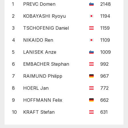
1
PREVC Domen
2148
2
KOBAYASHI Ryoyu
1194
3
TSCHOFENIG Daniel
1159
4
NIKAIDO Ren
1109
5
LANISEK Anze
1009
6
EMBACHER Stephan
992
7
RAIMUND Philipp
967
8
HOERL Jan
772
9
HOFFMANN Felix
662
10
KRAFT Stefan
631