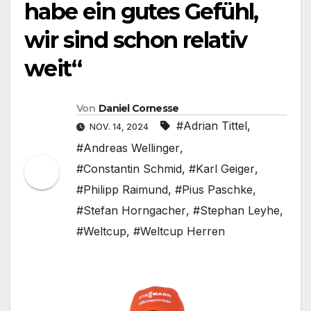
habe ein gutes Gefühl,
wir sind schon relativ
weit“
Von
Daniel Cornesse
#Adrian Tittel
,
NOV. 14, 2024
#Andreas Wellinger
,
#Constantin Schmid
,
#Karl Geiger
,
#Philipp Raimund
,
#Pius Paschke
,
#Stefan Horngacher
,
#Stephan Leyhe
,
#Weltcup
,
#Weltcup Herren