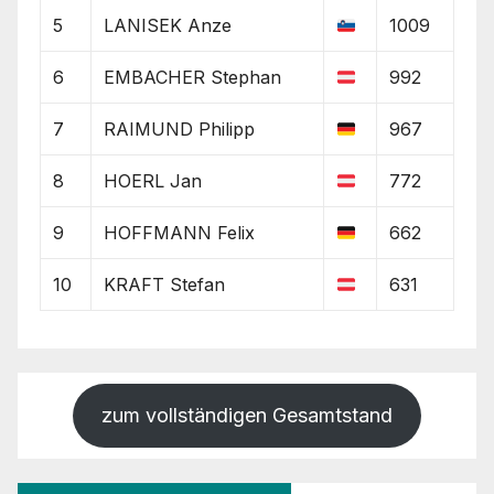
5
LANISEK Anze
1009
6
EMBACHER Stephan
992
7
RAIMUND Philipp
967
8
HOERL Jan
772
9
HOFFMANN Felix
662
10
KRAFT Stefan
631
zum vollständigen Gesamtstand