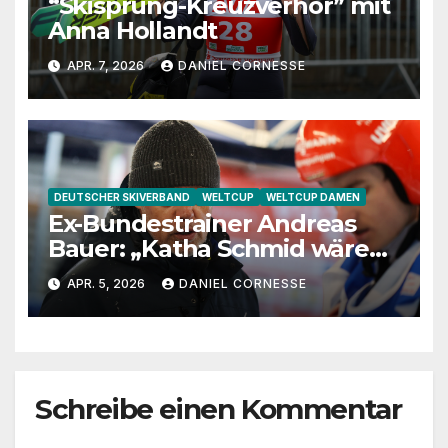
“Skisprung-Kreuzverhör” mit
Anna Hollandt
APR. 7, 2026
DANIEL CORNESSE
DEUTSCHER SKIVERBAND
WELTCUP
WELTCUP DAMEN
Ex-Bundestrainer Andreas
Bauer: „Katha Schmid wäre
eine extrem gute
APR. 5, 2026
DANIEL CORNESSE
Jugendtrainerin“
Schreibe einen Kommentar