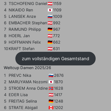
3
TSCHOFENIG Daniel
🇦🇹
1159
4
NIKAIDO Ren
🇯🇵
1109
5
LANISEK Anze
🇸🇮
1009
6
EMBACHER Stephan
🇦🇹
992
7
RAIMUND Philipp
🇩🇪
967
8
HOERL Jan
🇦🇹
772
9
HOFFMANN Felix
🇩🇪
662
10
KRAFT Stefan
🇦🇹
631
zum vollständigen Gesamtstand
Weltcup Damen 2025/26
1
PREVC Nika
🇸🇮
2676
2
MARUYAMA Nozomi
🇯🇵
1870
3
STROEM Anna Odine
🇳🇴
1628
4
EDER Lisa
🇦🇹
1417
5
FREITAG Selina
🇩🇪
1248
6
STRATE Abigail
🇨🇦
1202