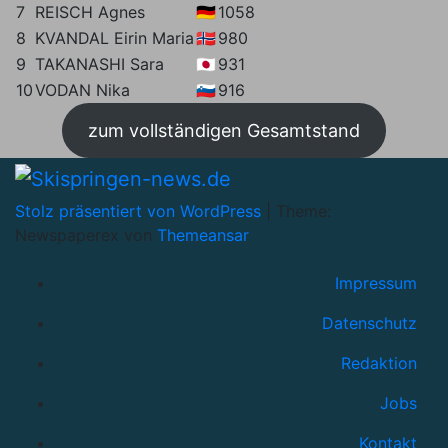
7
REISCH Agnes
🇩🇪
1058
8
KVANDAL Eirin Maria
🇳🇴
980
9
TAKANASHI Sara
🇯🇵
931
10
VODAN Nika
🇸🇮
916
zum vollständigen Gesamtstand
Stolz präsentiert von WordPress
|
Theme:
Newspaperex von
Themeansar
Impressum
Datenschutz
Redaktion
Jobs
Kontakt