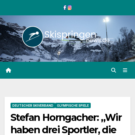
Zum
Inhalt
springen
DEUTSCHER SKIVERBAND
OLYMPISCHE SPIELE
Stefan Horngacher: „Wir
haben drei Sportler, die