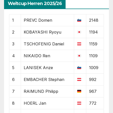
Weltcup Herren 2025/26
1
PREVC Domen
2148
2
KOBAYASHI Ryoyu
1194
3
TSCHOFENIG Daniel
1159
4
NIKAIDO Ren
1109
5
LANISEK Anze
1009
6
EMBACHER Stephan
992
7
RAIMUND Philipp
967
8
HOERL Jan
772