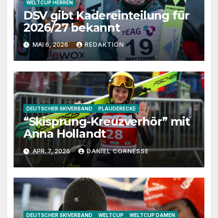
WELTCUP HERREN
DSV gibt Kadereinteilung für
2026/27 bekannt
MAI 6, 2026
REDAKTION
DEUTSCHER SKIVERBAND
PLAUDERECKE
“Skisprung-Kreuzverhör” mit
Anna Hollandt
APR. 7, 2026
DANIEL CORNESSE
DEUTSCHER SKIVERBAND
WELTCUP
WELTCUP DAMEN