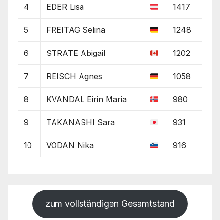
4
EDER Lisa
1417
5
FREITAG Selina
1248
6
STRATE Abigail
1202
7
REISCH Agnes
1058
8
KVANDAL Eirin Maria
980
9
TAKANASHI Sara
931
10
VODAN Nika
916
zum vollständigen Gesamtstand