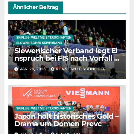
Ähnlicher Beitrag
SKIFLUG-WELTMEISTERSCHAFTEN
SLOWENISCHER SKIVERBAND
Slowenischer Verband legt Ei
nspruch bei FIS nach Vorfall i
n Oberstdorf ein
JAN. 26, 2026
KONSTANZE SCHNEIDER
SKIFLUG-WELTMEISTERSCHAFTEN
Japan holt historisches Gold –
Drama um Domen Prevc