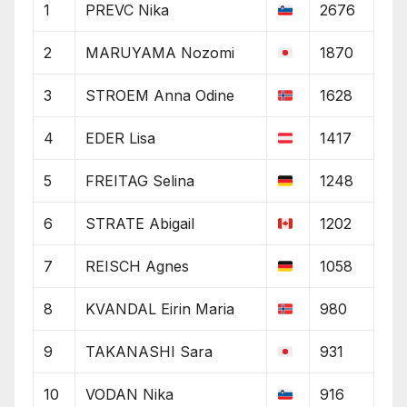
1
PREVC Nika
2676
2
MARUYAMA Nozomi
1870
3
STROEM Anna Odine
1628
4
EDER Lisa
1417
5
FREITAG Selina
1248
6
STRATE Abigail
1202
7
REISCH Agnes
1058
8
KVANDAL Eirin Maria
980
9
TAKANASHI Sara
931
10
VODAN Nika
916