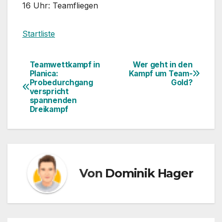
16 Uhr: Teamfliegen
Startliste
Teamwettkampf in
Wer geht in den
Beitragsnavigation
Planica:
Kampf um Team-
Probedurchgang
Gold?
verspricht
spannenden
Dreikampf
Von
Dominik Hager