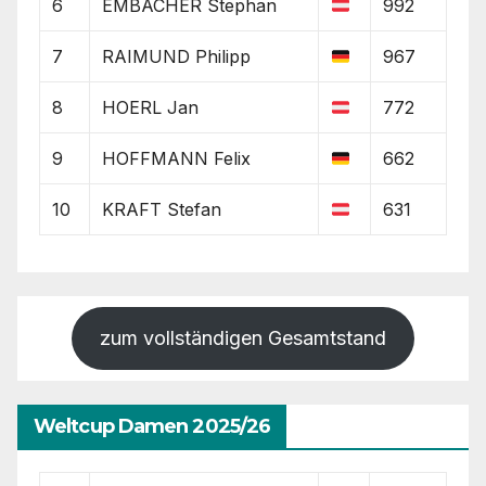
6
EMBACHER Stephan
992
7
RAIMUND Philipp
967
8
HOERL Jan
772
9
HOFFMANN Felix
662
10
KRAFT Stefan
631
zum vollständigen Gesamtstand
Weltcup Damen 2025/26