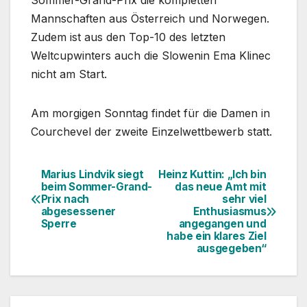
Sommer-Grand-Prix die kompletten
Mannschaften aus Österreich und Norwegen.
Zudem ist aus den Top-10 des letzten
Weltcupwinters auch die Slowenin Ema Klinec
nicht am Start.
Am morgigen Sonntag findet für die Damen in
Courchevel der zweite Einzelwettbewerb statt.
Marius Lindvik siegt
Heinz Kuttin: „Ich bin
Beitragsnavigation
beim Sommer-Grand-
das neue Amt mit
Prix nach
sehr viel
abgesessener
Enthusiasmus
Sperre
angegangen und
habe ein klares Ziel
ausgegeben“