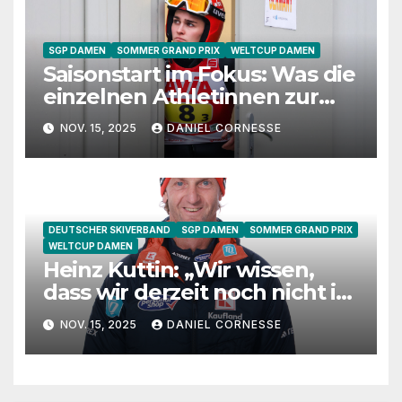
SGP DAMEN
SOMMER GRAND PRIX
WELTCUP DAMEN
Saisonstart im Fokus: Was die
einzelnen Athletinnen zur
Vorbereitung sagen
NOV. 15, 2025
DANIEL CORNESSE
DEUTSCHER SKIVERBAND
SGP DAMEN
SOMMER GRAND PRIX
WELTCUP DAMEN
Heinz Kuttin: „Wir wissen,
dass wir derzeit noch nicht in
Hochform sind“
NOV. 15, 2025
DANIEL CORNESSE