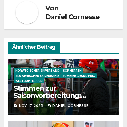
Von
Daniel Cornesse
Ähnlicher Beitrag
NORWEGISCHER SKIVERBAND
SGP HERREN
SLOWENISCHER SKIVERBAND
SOMMER GRAND PRIX
WELTCUP HERREN
Stimmen zur
Saisonvorbereitung:
Granerud, Sundal und
NOV. 17, 2025
DANIEL CORNESSE
Lanisek im Gespräch