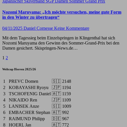
Japanischer Skiverband
SGP Damen
Sommer Grand Prix
Nozomi Maruyama: „Ich möchte versuchen, meine gute Form
in den Winter zu übertragen“
04/11/2025
Daniel Cornesse
Keine Kommentare
Mit dem Tagessieg beim Einzelspringen in Klingenthal hat sich
Nozomi Maruyama den Gewinn des Sommer-Grand-Prix bei den
Damen gesichert. Skispringen-News.de…
Seitennummerierung
1
2
der
Weltcup Herren 2025/26
Beiträge
1
PREVC Domen
🇸🇮
2148
2
KOBAYASHI Ryoyu
🇯🇵
1194
3
TSCHOFENIG Daniel
🇦🇹
1159
4
NIKAIDO Ren
🇯🇵
1109
5
LANISEK Anze
🇸🇮
1009
6
EMBACHER Stephan
🇦🇹
992
7
RAIMUND Philipp
🇩🇪
967
8
HOERL Jan
🇦🇹
772