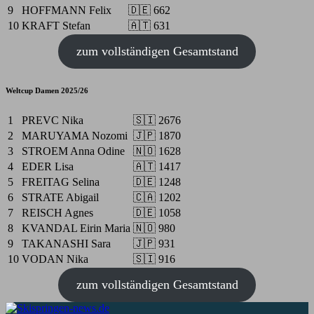
9
HOFFMANN Felix
🇩🇪
662
10
KRAFT Stefan
🇦🇹
631
zum vollständigen Gesamtstand
Weltcup Damen 2025/26
1
PREVC Nika
🇸🇮
2676
2
MARUYAMA Nozomi
🇯🇵
1870
3
STROEM Anna Odine
🇳🇴
1628
4
EDER Lisa
🇦🇹
1417
5
FREITAG Selina
🇩🇪
1248
6
STRATE Abigail
🇨🇦
1202
7
REISCH Agnes
🇩🇪
1058
8
KVANDAL Eirin Maria
🇳🇴
980
9
TAKANASHI Sara
🇯🇵
931
10
VODAN Nika
🇸🇮
916
zum vollständigen Gesamtstand