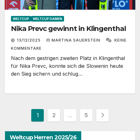
WELTCUP
WELTCUP DAMEN
Nika Prevc gewinnt in Klingenthal
13/12/2025
MARTINA SAUERSTEIN
KEINE
KOMMENTARE
Nach dem gestrigen zweiten Platz in Klingenthal
für Nika Prevc, konnte sich die Slowenin heute
den Sieg sichern und schlug…
Seitennummerierung
1
2
…
5
der
Weltcup Herren 2025/26