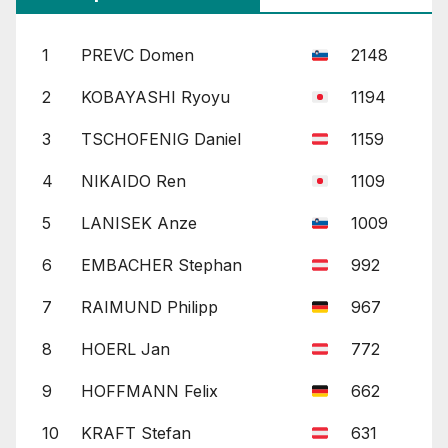
Beiträge
1
PREVC Domen
2148
2
KOBAYASHI Ryoyu
1194
3
TSCHOFENIG Daniel
1159
4
NIKAIDO Ren
1109
5
LANISEK Anze
1009
6
EMBACHER Stephan
992
7
RAIMUND Philipp
967
8
HOERL Jan
772
9
HOFFMANN Felix
662
10
KRAFT Stefan
631