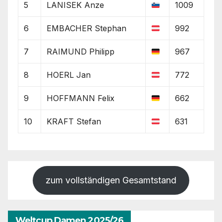
5
LANISEK Anze
1009
6
EMBACHER Stephan
992
7
RAIMUND Philipp
967
8
HOERL Jan
772
9
HOFFMANN Felix
662
10
KRAFT Stefan
631
zum vollständigen Gesamtstand
Weltcup Damen 2025/26