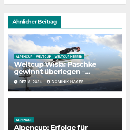
Ähnlicher Beitrag
ALPENCUP
WELTCUP
WELTCUP HERREN
Weltcup Wisla: Paschke
gewinnt überlegen –
Wellinger verbessert
DEZ. 8, 2024
DOMINIK HAGER
ALPENCUP
Alpencup: Erfolge für