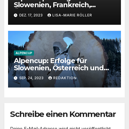
Slowenien, Frankreich,
Österreich und Deutschland
DEZ. 17, 2023
LISA-MARIE RÖLLER
ALPENCUP
Alpencup: Erfolge für
Slowenien, Österreich und
die Schweiz
SEP. 24, 2023
REDAKTION
Schreibe einen Kommentar
Deine E-Mail-Adresse wird nicht veröffentlicht.