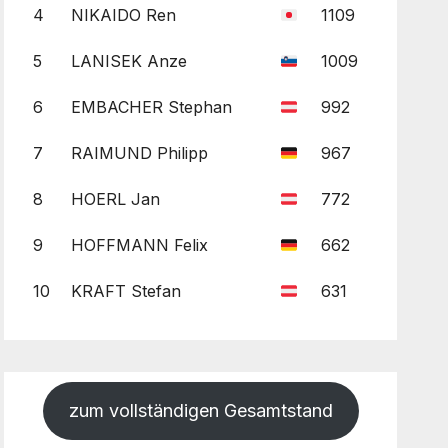
4
NIKAIDO Ren
1109
5
LANISEK Anze
1009
6
EMBACHER Stephan
992
7
RAIMUND Philipp
967
8
HOERL Jan
772
9
HOFFMANN Felix
662
10
KRAFT Stefan
631
zum vollständigen Gesamtstand