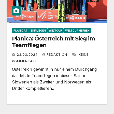
PLANICA7
SKIFLIEGEN
WELTCUP
WELTCUP HERREN
Planica: Österreich mit Sieg im
Teamfliegen
23/03/2024
REDAKTION
KEINE
KOMMENTARE
Österreich gewinnt in nur einem Durchgang
das letzte Teamfliegen in dieser Saison.
Slowenien als Zweiter und Norwegen als
Dritter komplettieren…