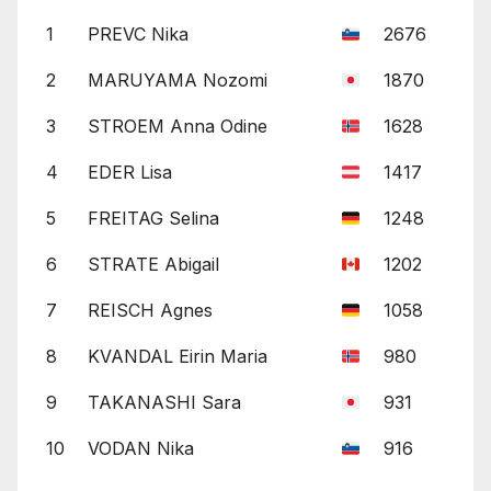
1
PREVC Nika
2676
2
MARUYAMA Nozomi
1870
3
STROEM Anna Odine
1628
4
EDER Lisa
1417
5
FREITAG Selina
1248
6
STRATE Abigail
1202
7
REISCH Agnes
1058
8
KVANDAL Eirin Maria
980
9
TAKANASHI Sara
931
10
VODAN Nika
916