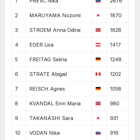
1
PREVC Nika
2676
2
MARUYAMA Nozomi
1870
3
STROEM Anna Odine
1628
4
EDER Lisa
1417
5
FREITAG Selina
1248
6
STRATE Abigail
1202
7
REISCH Agnes
1058
8
KVANDAL Eirin Maria
980
9
TAKANASHI Sara
931
10
VODAN Nika
916