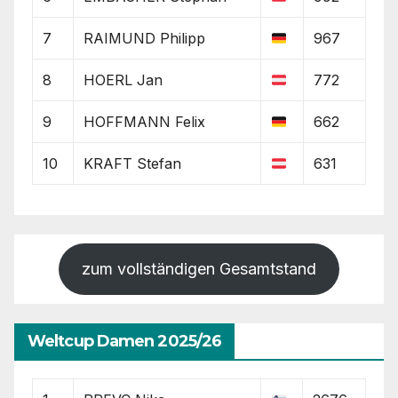
7
RAIMUND Philipp
967
8
HOERL Jan
772
9
HOFFMANN Felix
662
10
KRAFT Stefan
631
zum vollständigen Gesamtstand
Weltcup Damen 2025/26