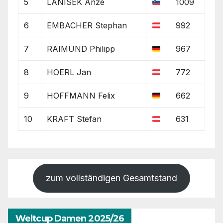
5
LANISEK Anze
1009
6
EMBACHER Stephan
992
7
RAIMUND Philipp
967
8
HOERL Jan
772
9
HOFFMANN Felix
662
10
KRAFT Stefan
631
zum vollständigen Gesamtstand
Weltcup Damen 2025/26