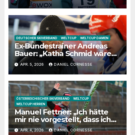
DEUTSCHER SKIVERBAND
WELTCUP
WELTCUP DAMEN
Ex-Bundestrainer Andreas
Bauer: „Katha Schmid wäre
eine extrem gute
APR. 5, 2026
DANIEL CORNESSE
Jugendtrainerin“
ÖSTERREICHISCHER SKIVERBAND
WELTCUP
WELTCUP HERREN
Manuel Fettner: „Ich hätte
mir nie vorgestellt, dass ich
so lange springe“
APR. 4, 2026
DANIEL CORNESSE