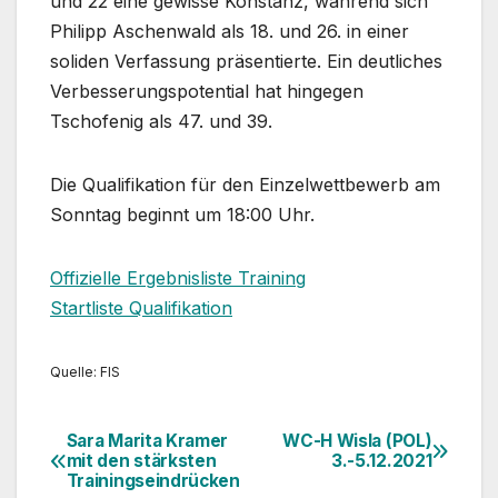
und 22 eine gewisse Konstanz, während sich
Philipp Aschenwald als 18. und 26. in einer
soliden Verfassung präsentierte. Ein deutliches
Verbesserungspotential hat hingegen
Tschofenig als 47. und 39.
Die Qualifikation für den Einzelwettbewerb am
Sonntag beginnt um 18:00 Uhr.
Offizielle Ergebnisliste Training
Startliste Qualifikation
Quelle: FIS
Sara Marita Kramer
WC-H Wisla (POL)
Beitragsnavigation
mit den stärksten
3.-5.12.2021
Trainingseindrücken