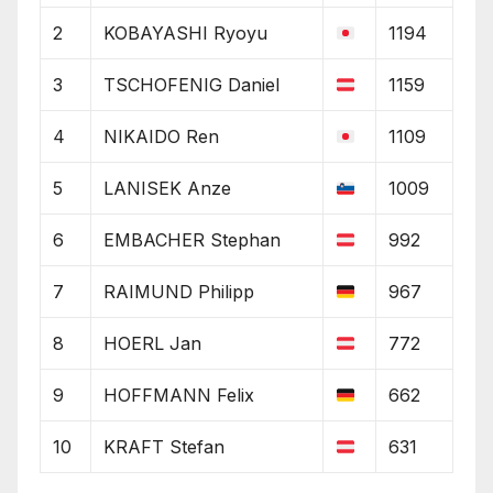
2
KOBAYASHI Ryoyu
1194
3
TSCHOFENIG Daniel
1159
4
NIKAIDO Ren
1109
5
LANISEK Anze
1009
6
EMBACHER Stephan
992
7
RAIMUND Philipp
967
8
HOERL Jan
772
9
HOFFMANN Felix
662
10
KRAFT Stefan
631