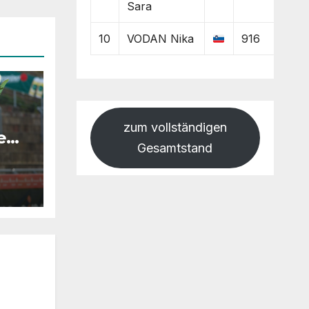
Sara
10
VODAN Nika
916
zum vollständigen
e
Gesamtstand
 ich
“