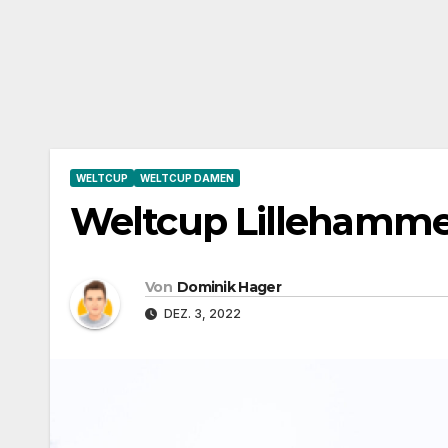
WELTCUP
WELTCUP DAMEN
Weltcup Lillehammer
Von
Dominik Hager
DEZ. 3, 2022