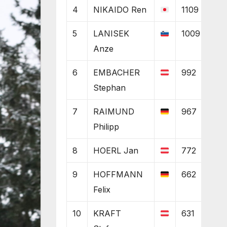
4
NIKAIDO Ren
1109
5
LANISEK
1009
Anze
6
EMBACHER
992
Stephan
7
RAIMUND
967
Philipp
8
HOERL Jan
772
9
HOFFMANN
662
Felix
10
KRAFT
631