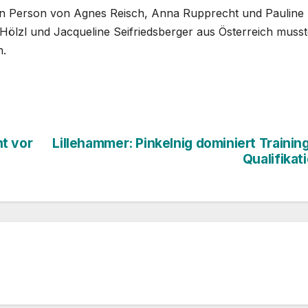
 in Person von Agnes Reisch, Anna Rupprecht und Pauline
 Hölzl und Jacqueline Seifriedsberger aus Österreich muss
n.
t vor
Lillehammer: Pinkelnig dominiert Trainin
Qualifikat