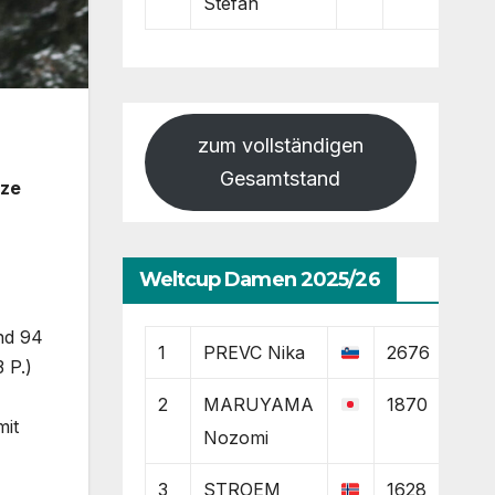
Stefan
zum vollständigen
Gesamtstand
nze
Weltcup Damen 2025/26
nd 94
1
PREVC Nika
2676
 P.)
2
MARUYAMA
1870
mit
Nozomi
3
STROEM
1628