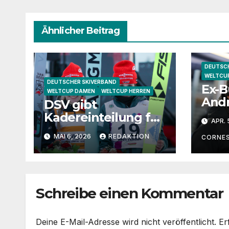
Ähnlicher Beitrag
DEUTSCH
WELTCU
DEUTSCHER SKIVERBAND
Ex-B
WELTCUP DAMEN
WELTCUP HERREN
Andr
DSV gibt
„Kat
Kadereinteilung für
APR. 
wäre
2026/27 bekannt
MAI 6, 2026
REDAKTION
gut
CORNE
Juge
Schreibe einen Kommentar
Deine E-Mail-Adresse wird nicht veröffentlicht.
Er