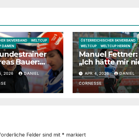
ER SKIVERBAND
WELTCUP
ÖSTERREICHISCHER SKIVERBAND
P DAMEN
WELTCUP
WELTCUP HERREN
undestrainer
Manuel Fettner:
eas Bauer:
„Ich hätte mir ni
ha Schmid
vorgestellt, dass
5, 2026
DANIEL
APR. 4, 2026
DANIEL
 eine extrem
so lange springe
e
SSE
CORNESSE
ndtrainerin“
forderliche Felder sind mit
*
markiert