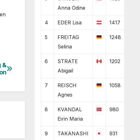
Anna Odine
ten
4
EDER Lisa
1417
5
FREITAG
1248
Selina
6
STRATE
1202
g &
Abigail
ion
7
REISCH
1058
Agnes
8
KVANDAL
980
Eirin Maria
9
TAKANASHI
931