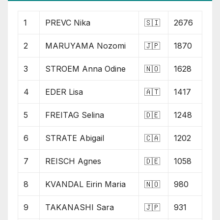
1
PREVC Nika
🇸🇮
2676
2
MARUYAMA Nozomi
🇯🇵
1870
3
STROEM Anna Odine
🇳🇴
1628
4
EDER Lisa
🇦🇹
1417
5
FREITAG Selina
🇩🇪
1248
6
STRATE Abigail
🇨🇦
1202
7
REISCH Agnes
🇩🇪
1058
8
KVANDAL Eirin Maria
🇳🇴
980
9
TAKANASHI Sara
🇯🇵
931