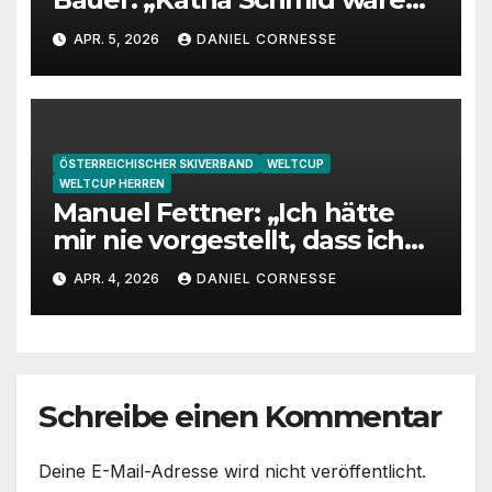
eine extrem gute
APR. 5, 2026
DANIEL CORNESSE
Jugendtrainerin“
ÖSTERREICHISCHER SKIVERBAND
WELTCUP
WELTCUP HERREN
Manuel Fettner: „Ich hätte
mir nie vorgestellt, dass ich
so lange springe“
APR. 4, 2026
DANIEL CORNESSE
Schreibe einen Kommentar
Deine E-Mail-Adresse wird nicht veröffentlicht.