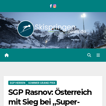
Zum
Inhalt
springen
SGP HERREN
SOMMER GRAND PRIX
SGP Rasnov: Österreich
mit Sieg bei „Super-