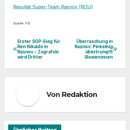
Resultat Super-Team Rasnov (ROU)
Quelle: FIS
Erster SGP-Sieg für
Überraschung in
Beitragsnavigation
Ren Nikaido in
Rasnov: Pinkelnig
Rasnov – Zografski
übertrumpft
wird Dritter
Sloweninnen
Von
Redaktion
Ähnlicher Beitrag