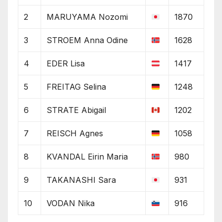
2
MARUYAMA Nozomi
1870
3
STROEM Anna Odine
1628
4
EDER Lisa
1417
5
FREITAG Selina
1248
6
STRATE Abigail
1202
7
REISCH Agnes
1058
8
KVANDAL Eirin Maria
980
9
TAKANASHI Sara
931
10
VODAN Nika
916