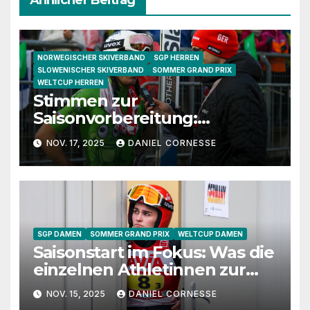
NORWEGISCHER SKIVERBAND
SGP HERREN
SLOWENISCHER SKIVERBAND
SOMMER GRAND PRIX
WELTCUP HERREN
Stimmen zur
Saisonvorbereitung:
Granerud, Sundal und
NOV. 17, 2025
DANIEL CORNESSE
Lanisek im Gespräch
SGP DAMEN
SOMMER GRAND PRIX
WELTCUP DAMEN
Saisonstart im Fokus: Was die
einzelnen Athletinnen zur
Vorbereitung sagen
NOV. 15, 2025
DANIEL CORNESSE