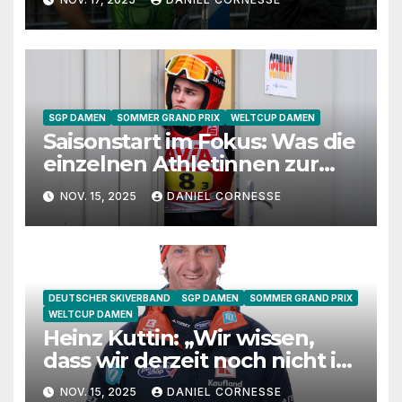
Lanisek im Gespräch
SGP DAMEN
SOMMER GRAND PRIX
WELTCUP DAMEN
Saisonstart im Fokus: Was die
einzelnen Athletinnen zur
Vorbereitung sagen
NOV. 15, 2025
DANIEL CORNESSE
DEUTSCHER SKIVERBAND
SGP DAMEN
SOMMER GRAND PRIX
WELTCUP DAMEN
Heinz Kuttin: „Wir wissen,
dass wir derzeit noch nicht in
Hochform sind“
NOV. 15, 2025
DANIEL CORNESSE