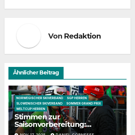
Von
Redaktion
Ähnlicher Beitrag
NORWEGISCHER SKIVERBAND
SGP HERREN
SLOWENISCHER SKIVERBAND
SOMMER GRAND PRIX
WELTCUP HERREN
Stimmen zur
Saisonvorbereitung:
Granerud, Sundal und
NOV. 17, 2025
DANIEL CORNESSE