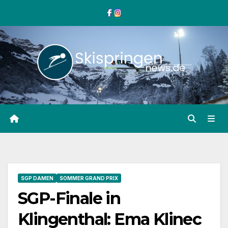
Zum
Inhalt
springen
SGP DAMEN
SOMMER GRAND PRIX
SGP-Finale in
Klingenthal: Ema Klinec