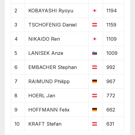
2
KOBAYASHI Ryoyu
1194
3
TSCHOFENIG Daniel
1159
4
NIKAIDO Ren
1109
5
LANISEK Anze
1009
6
EMBACHER Stephan
992
7
RAIMUND Philipp
967
8
HOERL Jan
772
9
HOFFMANN Felix
662
10
KRAFT Stefan
631