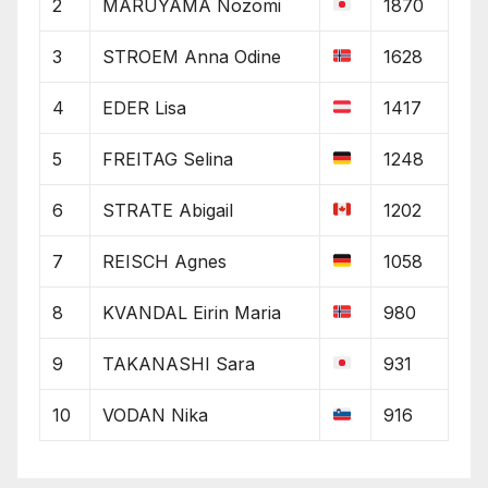
2
MARUYAMA Nozomi
1870
3
STROEM Anna Odine
1628
4
EDER Lisa
1417
5
FREITAG Selina
1248
6
STRATE Abigail
1202
7
REISCH Agnes
1058
8
KVANDAL Eirin Maria
980
9
TAKANASHI Sara
931
10
VODAN Nika
916