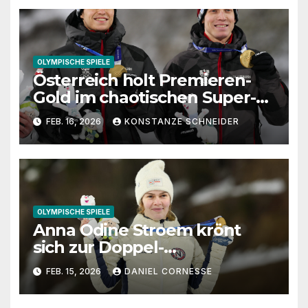
OLYMPISCHE SPIELE
Österreich holt Premieren-
Gold im chaotischen Super-
Teamwettbewerb von
FEB. 16, 2026
KONSTANZE SCHNEIDER
Predazzo
OLYMPISCHE SPIELE
Anna Odine Stroem krönt
sich zur Doppel-
Olympiasiegerin – bitterer
FEB. 15, 2026
DANIEL CORNESSE
Tag für die DSV-Damen