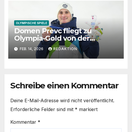
OLYMPISCHE SPIELE
Domen Prevc fliegt zu
Olympia-Gold von der
Großschanze
FEB. 14, 2026
REDAKTION
Schreibe einen Kommentar
Deine E-Mail-Adresse wird nicht veröffentlicht.
Erforderliche Felder sind mit
*
markiert
Kommentar
*