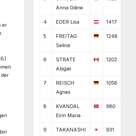
Anna Odine
4
EDER Lisa
1417
 er
m
5
FREITAG
1248
Selina
6.)
6
STRATE
1202
Domen
Abigail
 der
7
REISCH
1058
Agnes
8
KVANDAL
980
gen
Eirin Maria
9
TAKANASHI
931
bin