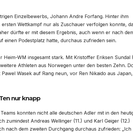
strigen Einzelbewerbs, Johann Andre Forfang. Hinter ihm
 ersten Wettkampf nur als Zuschauer verfolgen konnte, da
. Daher dürfte er mit diesem Ergebnis, auch wenn er nach de
f einen Podestplatz hatte, durchaus zufrieden sein.
 Heim-WM insgesamt stark. Mit Kristoffer Eriksen Sundal (
i weitere Athleten aus Norwegen unter den besten Zehn. 
t Pawel Wasek auf Rang neun, vor Ren Nikaido aus Japan,
 Ten nur knapp
Teams konnten nicht alle deutschen Adler mit in den heuti
 zumindest Andreas Wellinger (11.) und Karl Geiger (12.)
sich nach dem zweiten Durchgang durchaus zufrieden: „Ich 