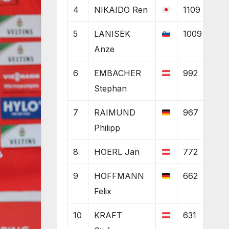
4
NIKAIDO Ren
1109
5
LANISEK
1009
Anze
6
EMBACHER
992
Stephan
7
RAIMUND
967
Philipp
8
HOERL Jan
772
9
HOFFMANN
662
Felix
10
KRAFT
631