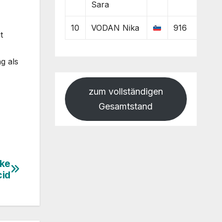
Sara
10
VODAN Nika
916
t
g als
zum vollständigen
Gesamtstand
ake
cid