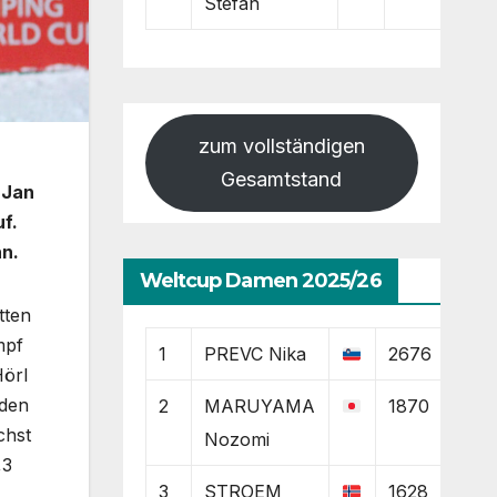
Stefan
zum vollständigen
Gesamtstand
 Jan
f.
hn.
Weltcup Damen 2025/26
tten
mpf
1
PREVC Nika
2676
Hörl
 den
2
MARUYAMA
1870
chst
Nozomi
,3
3
STROEM
1628