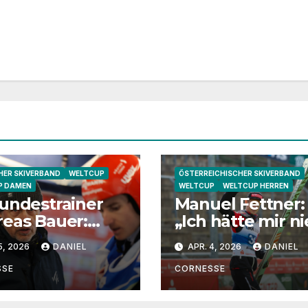
ER SKIVERBAND
WELTCUP
ÖSTERREICHISCHER SKIVERBAND
P DAMEN
WELTCUP
WELTCUP HERREN
undestrainer
Manuel Fettner:
eas Bauer:
„Ich hätte mir ni
ha Schmid
vorgestellt, dass
5, 2026
DANIEL
APR. 4, 2026
DANIEL
 eine extrem
so lange springe
e
SSE
CORNESSE
ndtrainerin“