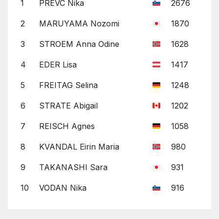
1
PREVC Nika
2676
2
MARUYAMA Nozomi
1870
3
STROEM Anna Odine
1628
4
EDER Lisa
1417
5
FREITAG Selina
1248
6
STRATE Abigail
1202
7
REISCH Agnes
1058
8
KVANDAL Eirin Maria
980
9
TAKANASHI Sara
931
10
VODAN Nika
916