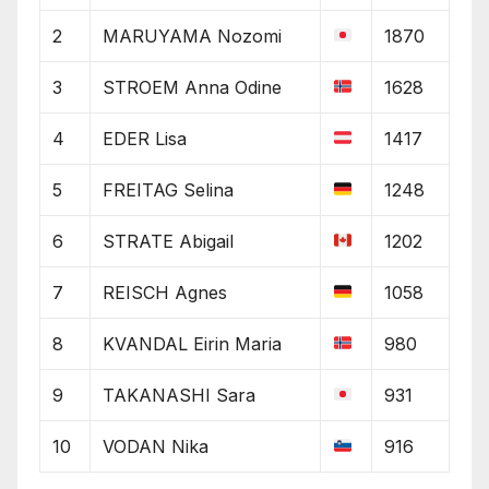
2
MARUYAMA Nozomi
1870
3
STROEM Anna Odine
1628
4
EDER Lisa
1417
5
FREITAG Selina
1248
6
STRATE Abigail
1202
7
REISCH Agnes
1058
8
KVANDAL Eirin Maria
980
9
TAKANASHI Sara
931
10
VODAN Nika
916