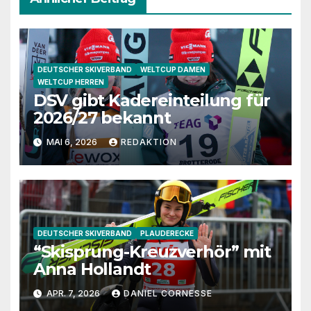
DEUTSCHER SKIVERBAND
WELTCUP DAMEN
WELTCUP HERREN
DSV gibt Kadereinteilung für
2026/27 bekannt
MAI 6, 2026
REDAKTION
DEUTSCHER SKIVERBAND
PLAUDERECKE
“Skisprung-Kreuzverhör” mit
Anna Hollandt
APR. 7, 2026
DANIEL CORNESSE