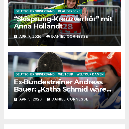
DEUTSCHER SKIVERBAND
PLAUDERECKE
“Skisprung-Kreuzverhör” mit
Anna Hollandt
APR. 7, 2026
DANIEL CORNESSE
DEUTSCHER SKIVERBAND
WELTCUP
WELTCUP DAMEN
Ex-Bundestrainer Andreas
Bauer: „Katha Schmid wäre
eine extrem gute
APR. 5, 2026
DANIEL CORNESSE
Jugendtrainerin“