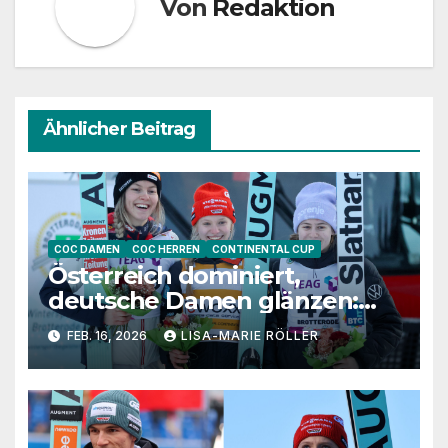
Von
Redaktion
Ähnlicher Beitrag
COC DAMEN
COC HERREN
CONTINENTAL CUP
Österreich dominiert,
deutsche Damen glänzen:
Die Ergebnisse des
FEB. 16, 2026
LISA-MARIE RÖLLER
Continental- &
Intercontinental-Cup in
Oberhof