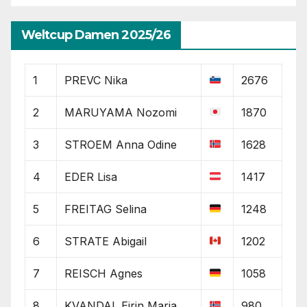
Weltcup Damen 2025/26
1
PREVC Nika
2676
2
MARUYAMA Nozomi
1870
3
STROEM Anna Odine
1628
4
EDER Lisa
1417
5
FREITAG Selina
1248
6
STRATE Abigail
1202
7
REISCH Agnes
1058
8
KVANDAL Eirin Maria
980