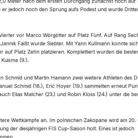
92,0 Meter nach dem ersten Durchgang zunächst noch auf 
e er jedoch noch den Sprung aufs Podest und wurde Dritter
ierter vor Marco Wörgötter auf Platz Fünf. Auf Rang Sec
. Jannik Faißt wurde Siebter. Mit Yann Kullmann konnte sic
auf Platz Zehn platzieren. Komplettiert wurden die beste
Kuisma (9.).
tin Schmid und Martin Hamann zwei weitere Athleten des D
nuel Schmid (18.), Eric Hoyer (19.) sammelten erneut Pun
ch Elias Malcher (23.) und Robin Kloss (24.) unter die be
itere Wettkämpfe an. Im polnischen Zakopane wird am 20.
ng der diesjährigen FIS Cup-Saison holt. Eines ist jedoch
ommen.