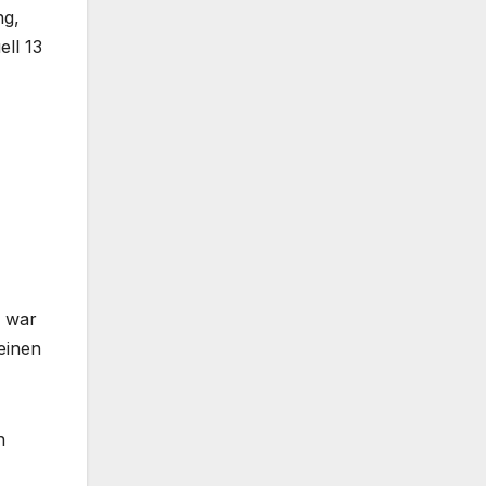
ng,
ll 13
n war
einen
h