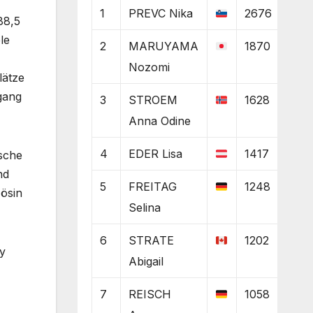
1
PREVC Nika
2676
88,5
le
2
MARUYAMA
1870
Nozomi
lätze
gang
3
STROEM
1628
Anna Odine
4
EDER Lisa
1417
tsche
nd
5
FREITAG
1248
zösin
Selina
6
STRATE
1202
my
Abigail
7
REISCH
1058