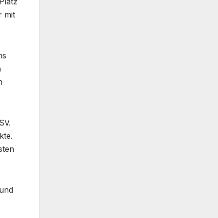
Platz
 mit
hs
h
n
SV.
kte.
sten
 und