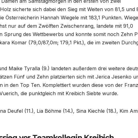
ie Damen am Samstagmorgen in den ersten von zwei
lz sicherte sich dabei den Sieg mit Weiten von 81,5 und 
die Österreicherin Hannah Wiegele mit 183,1 Punkten. Wiege
st nur auf dem Zwölften Zwischenrang, landete mit 91,0
en Sprung des Wettbewerbs und konnte somit noch Zehn P
kara Komar (79,0/87,0m; 179,1 Pkt.), die im zweiten Durch
) und Maike Tyralla (9.) landeten außerdem drei weitere deu
ätzen Fünf und Zehn platzierten sich mit Jerica Jesenko u
n in den Top Ten. Komplettiert wurden diese von der Fran
 Vuerich, die punktgleich mit Kreibich Siebte wurde.
Deufel (11.), Lia Böhme (14.), Sina Kiechle (18.), Kim A
ssieg vor Teamkollegin Kreibich