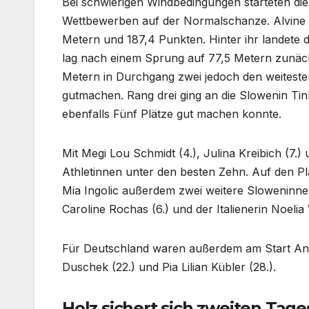
Bei schwierigen Windbedingungen starteten d
Wettbewerben auf der Normalschanze. Alvine Ho
Metern und 187,4 Punkten. Hinter ihr landete 
lag nach einem Sprung auf 77,5 Metern zunäch
Metern in Durchgang zwei jedoch den weitest
gutmachen. Rang drei ging an die Slowenin Tin
ebenfalls Fünf Plätze gut machen konnte.
Mit Megi Lou Schmidt (4.), Julina Kreibich (7.
Athletinnen unter den besten Zehn. Auf den Pl
Mia Ingolic außerdem zwei weitere Sloweninne
Caroline Rochas (6.) und der Italienerin Noelia
Für Deutschland waren außerdem am Start Anna 
Duschek (22.) und Pia Lilian Kübler (28.).
Holz sichert sich zweiten Tage