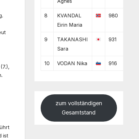
Agnes
g.
8
KVANDAL
980
Eirin Maria
eut
9
TAKANASHI
931
Sara
10
VODAN Nika
916
(7.),
n.
zum vollständigen
Gesamtstand
ührt
 ist