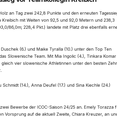
 Holz an Tag zwei 242,8 Punkte und den erneuten Tagessie
a Kreibich mit Weiten von 92,5 und 92,0 Metern und 238,3
,0/86,0m; 228,4 Pkt.) landete mit Platz drei ebenfalls ern
uschek (6.) und Maike Tyralla (10.) unter den Top Ten
das Slowenische Team. Mit Mia Ingolic (4.), Tinkara Komar 
n gleich vier slowenische Athletinnen unter den besten Zeh
.
ou Schmidt (14.), Anna Deufel (17.) und Sina Kiechle (24.)
en zwei Bewerbe der ICOC-Saison 24/25 an. Emely Torazza f
Vorsprung auf die aktuell Zweite, Chiara Kreuzer, an und