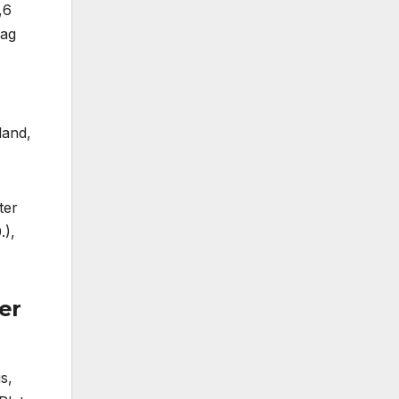
,6
lag
land,
ter
.),
er
s,