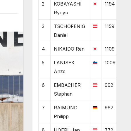
2
KOBAYASHI
1194
Ryoyu
3
TSCHOFENIG
1159
Daniel
4
NIKAIDO Ren
1109
5
LANISEK
1009
Anze
6
EMBACHER
992
Stephan
7
RAIMUND
967
Philipp
8
HOERL Jan
772