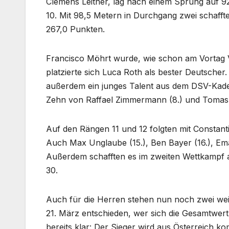
Clemens Leitner, lag nach einem Sprung auf 
10. Mit 98,5 Metern in Durchgang zwei schafft
267,0 Punkten.
Francisco Möhrt wurde, wie schon am Vortag V
platzierte sich Luca Roth als bester Deutscher
außerdem ein junges Talent aus dem DSV-Kader 
Zehn von Raffael Zimmermann (8.) und Tomas 
Auf den Rängen 11 und 12 folgten mit Constan
Auch Max Unglaube (15.), Ben Bayer (16.), Ema
Außerdem schafften es im zweiten Wettkampf au
30.
Auch für die Herren stehen nun noch zwei we
21. März entschieden, wer sich die Gesamtwertu
bereits klar: Der Sieger wird aus Österreich k