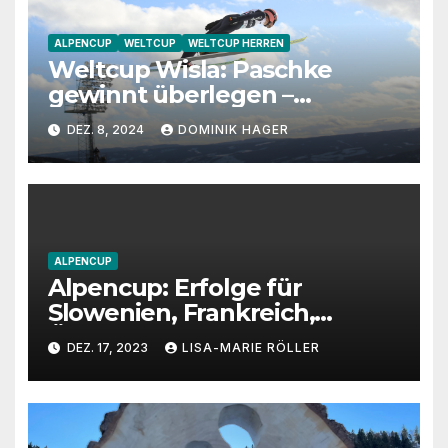
ALPENCUP
WELTCUP
WELTCUP HERREN
Weltcup Wisla: Paschke
gewinnt überlegen –
Wellinger verbessert
DEZ. 8, 2024
DOMINIK HAGER
ALPENCUP
Alpencup: Erfolge für
Slowenien, Frankreich,
Österreich und Deutschland
DEZ. 17, 2023
LISA-MARIE RÖLLER