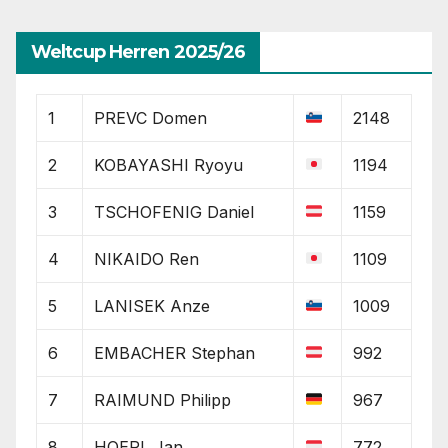
Weltcup Herren 2025/26
1
PREVC Domen
2148
2
KOBAYASHI Ryoyu
1194
3
TSCHOFENIG Daniel
1159
4
NIKAIDO Ren
1109
5
LANISEK Anze
1009
6
EMBACHER Stephan
992
7
RAIMUND Philipp
967
8
HOERL Jan
772