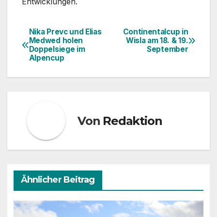
Entwicklungen.
Nika Prevc und Elias
Continentalcup in
Beitragsnavigation
Medwed holen
Wisla am 18. & 19.
Doppelsiege im
September
Alpencup
Von
Redaktion
Ähnlicher Beitrag