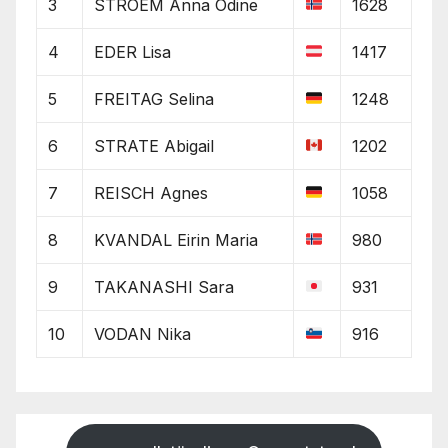
3
STROEM Anna Odine
1628
4
EDER Lisa
1417
5
FREITAG Selina
1248
6
STRATE Abigail
1202
7
REISCH Agnes
1058
8
KVANDAL Eirin Maria
980
9
TAKANASHI Sara
931
10
VODAN Nika
916