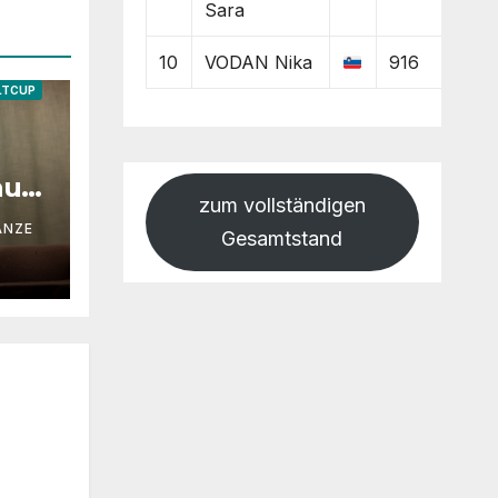
Sara
10
VODAN Nika
916
LTCUP
auss
zum vollständigen
ANZE
Gesamtstand
eht