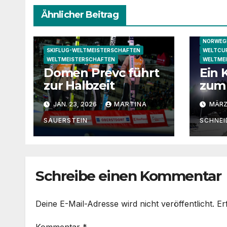
Ähnlicher Beitrag
NORWEGI
SKIFLUG-WELTMEISTERSCHAFTEN
WELTCUP
WELTMEISTERSCHAFTEN
WELTME
Domen Prevc führt
Ein
zur Halbzeit
zum
von
JAN. 23, 2026
MARTINA
MÄRZ 
SAUERSTEIN
SCHNEI
Schreibe einen Kommentar
Deine E-Mail-Adresse wird nicht veröffentlicht.
Er