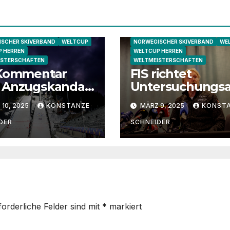
SCHER SKIVERBAND
WELTCUP
NORWEGISCHER SKIVERBAND
WE
 HERREN
WELTCUP HERREN
ISTERSCHAFTEN
WELTMEISTERSCHAFTEN
 Kommentar
FIS richtet
 Anzugskandal
Untersuchungs
 Trondheim
chuss ein –
10, 2025
KONSTANZE
MÄRZ 9, 2025
KONST
Norwegischer
Skiverband bezi
DER
SCHNEIDER
Stellung
forderliche Felder sind mit
*
markiert