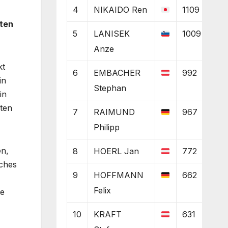
4
NIKAIDO Ren
1109
eten
5
LANISEK
1009
Anze
kt
6
EMBACHER
992
in
Stephan
in
uten
7
RAIMUND
967
Philipp
en,
8
HOERL Jan
772
sches
9
HOFFMANN
662
Felix
te
10
KRAFT
631