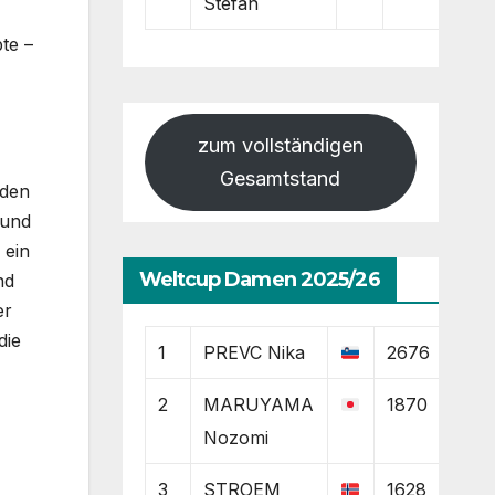
Stefan
te –
zum vollständigen
Gesamtstand
 den
 und
 ein
Weltcup Damen 2025/26
nd
er
die
1
PREVC Nika
2676
2
MARUYAMA
1870
Nozomi
3
STROEM
1628