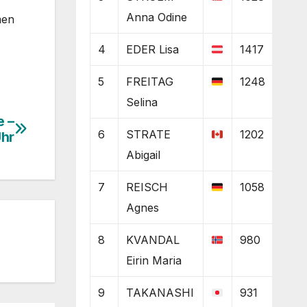
Anna Odine
men
4
EDER Lisa
1417
5
FREITAG
1248
Selina
e –
6
STRATE
1202
Uhr
Abigail
7
REISCH
1058
Agnes
8
KVANDAL
980
Eirin Maria
9
TAKANASHI
931