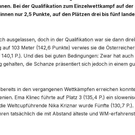
hnen. Bei der Qualifikation zum Einzelwettkampf auf der
nnen nur 2,5 Punkte, auf den Plätzen drei bis fünf land
ausgelassen, doch in der Qualifikation war sie dann dire
 auf 103 Meter (142,6 Punkte) verwies sie die Österreicher
 140,1 P.). Und dies bei guten Bedingungen: Zwar hat auch 
 gehalten, die Schanze präsentiert sich jedoch in einem g
h bereits in den vergangenen Wettkämpfen erreichen konnt
nien. Ema Klinec führte auf Platz 3 (135,4 P.) ein sloweni
, die Weltcupführende Nika Kriznar wurde Fünfte (130,7 P.).
ahren tatsächlich die mit Abstand älteste und WM-erfahrens