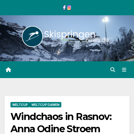
Zum
Inhalt
springen
WELTCUP
WELTCUP DAMEN
Windchaos in Rasnov:
Anna Odine Stroem