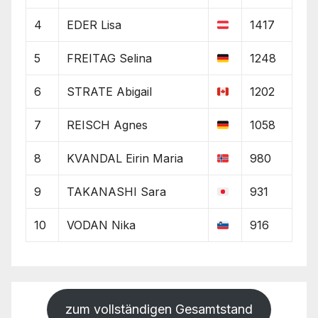
4
EDER Lisa
1417
5
FREITAG Selina
1248
6
STRATE Abigail
1202
7
REISCH Agnes
1058
8
KVANDAL Eirin Maria
980
9
TAKANASHI Sara
931
10
VODAN Nika
916
zum vollständigen Gesamtstand