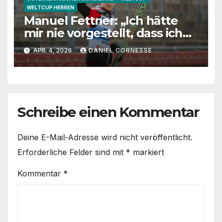
WELTCUP HERREN
Manuel Fettner: „Ich hätte
mir nie vorgestellt, dass ich
so lange springe“
APR. 4, 2026
DANIEL CORNESSE
Schreibe einen Kommentar
Deine E-Mail-Adresse wird nicht veröffentlicht.
Erforderliche Felder sind mit
*
markiert
Kommentar
*