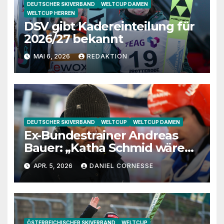
DEUTSCHER SKIVERBAND
WELTCUP DAMEN
WELTCUP HERREN
DSV gibt Kadereinteilung für
2026/27 bekannt
MAI 6, 2026
REDAKTION
DEUTSCHER SKIVERBAND
WELTCUP
WELTCUP DAMEN
Ex-Bundestrainer Andreas
Bauer: „Katha Schmid wäre
eine extrem gute
APR. 5, 2026
DANIEL CORNESSE
Jugendtrainerin“
ÖSTERREICHISCHER SKIVERBAND
WELTCUP