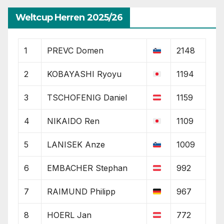
Weltcup Herren 2025/26
1
PREVC Domen
2148
2
KOBAYASHI Ryoyu
1194
3
TSCHOFENIG Daniel
1159
4
NIKAIDO Ren
1109
5
LANISEK Anze
1009
6
EMBACHER Stephan
992
7
RAIMUND Philipp
967
8
HOERL Jan
772