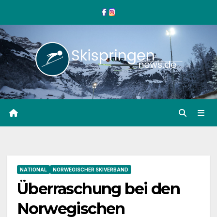
Zum
Inhalt
springen
NATIONAL
NORWEGISCHER SKIVERBAND
Überraschung bei den
Norwegischen