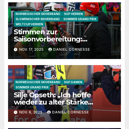
NORWEGISCHER SKIVERBAND
SGP HERREN
SLOWENISCHER SKIVERBAND
SOMMER GRAND PRIX
WELTCUP HERREN
Stimmen zur
Saisonvorbereitung:
Granerud, Sundal und
NOV. 17, 2025
DANIEL CORNESSE
Lanisek im Gespräch
NORWEGISCHER SKIVERBAND
SGP DAMEN
SOMMER GRAND PRIX
Silje Opseth: „Ich hoffe
wieder zu alter Stärke
zurückzufinden“
NOV. 6, 2025
DANIEL CORNESSE