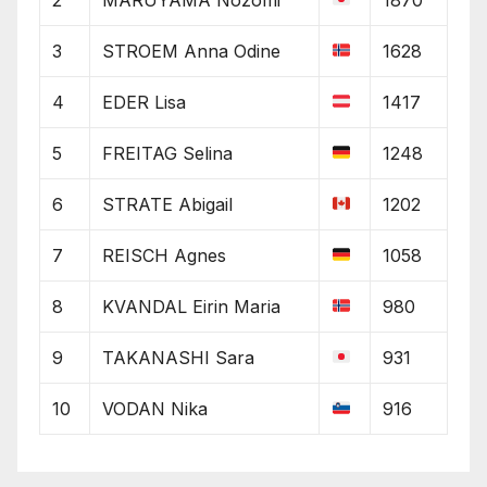
3
STROEM Anna Odine
1628
4
EDER Lisa
1417
5
FREITAG Selina
1248
6
STRATE Abigail
1202
7
REISCH Agnes
1058
8
KVANDAL Eirin Maria
980
9
TAKANASHI Sara
931
10
VODAN Nika
916