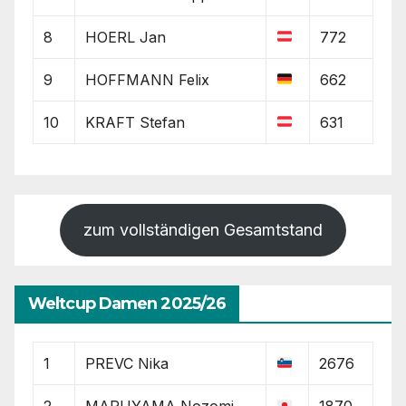
8
HOERL Jan
772
9
HOFFMANN Felix
662
10
KRAFT Stefan
631
zum vollständigen Gesamtstand
Weltcup Damen 2025/26
1
PREVC Nika
2676
2
MARUYAMA Nozomi
1870