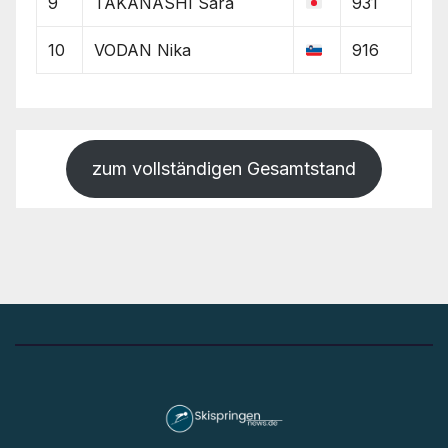
9
TAKANASHI Sara
931
10
VODAN Nika
916
zum vollständigen Gesamtstand