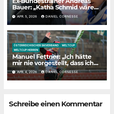
Ex-Bundestrainer Andreas
Bauer: „Katha Schmid wäre
eine extrem gute
APR. 5, 2026
DANIEL CORNESSE
Jugendtrainerin“
ÖSTERREICHISCHER SKIVERBAND
WELTCUP
WELTCUP HERREN
Manuel Fettner: „Ich hätte
mir nie vorgestellt, dass ich
so lange springe“
APR. 4, 2026
DANIEL CORNESSE
Schreibe einen Kommentar