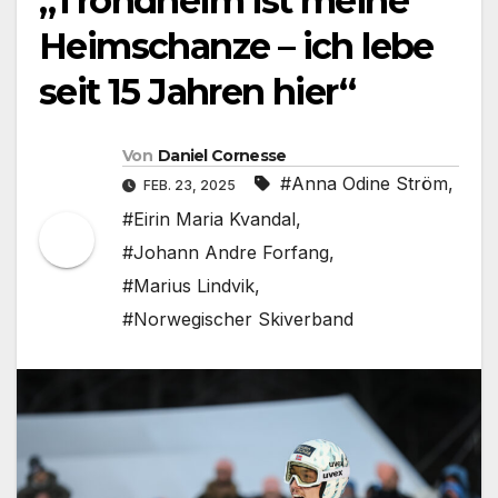
„Trondheim ist meine
Heimschanze – ich lebe
seit 15 Jahren hier“
Von
Daniel Cornesse
#Anna Odine Ström
,
FEB. 23, 2025
#Eirin Maria Kvandal
,
#Johann Andre Forfang
,
#Marius Lindvik
,
#Norwegischer Skiverband