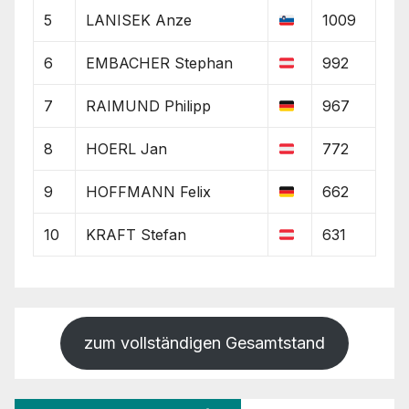
5
LANISEK Anze
1009
6
EMBACHER Stephan
992
7
RAIMUND Philipp
967
8
HOERL Jan
772
9
HOFFMANN Felix
662
10
KRAFT Stefan
631
zum vollständigen Gesamtstand