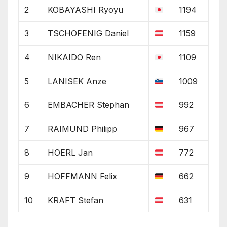
2
KOBAYASHI Ryoyu
1194
3
TSCHOFENIG Daniel
1159
4
NIKAIDO Ren
1109
5
LANISEK Anze
1009
6
EMBACHER Stephan
992
7
RAIMUND Philipp
967
8
HOERL Jan
772
9
HOFFMANN Felix
662
10
KRAFT Stefan
631