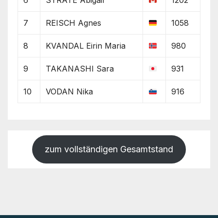
6
STRATE Abigail
1202
7
REISCH Agnes
1058
8
KVANDAL Eirin Maria
980
9
TAKANASHI Sara
931
10
VODAN Nika
916
zum vollständigen Gesamtstand