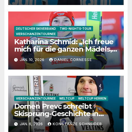
DEUTSCHER SKIVERBAND
TWO-NIGHTS-TOUR
VIERSCHANZENTOURNEE
Katharina Schmid: „Ich freue
mich für die ganzen Mädels,
dass sie die
JAN. 10, 2026
DANIEL CORNESSE
Vierschanzentournee
genießen dürfen“
VIERSCHANZENTOURNEE
WELTCUP
WELTCUP HERREN
Domen Prevc schreibt
Skisprung-Geschichte in
Bischofshofen
JAN. 6, 2026
KONSTANZE SCHNEIDER