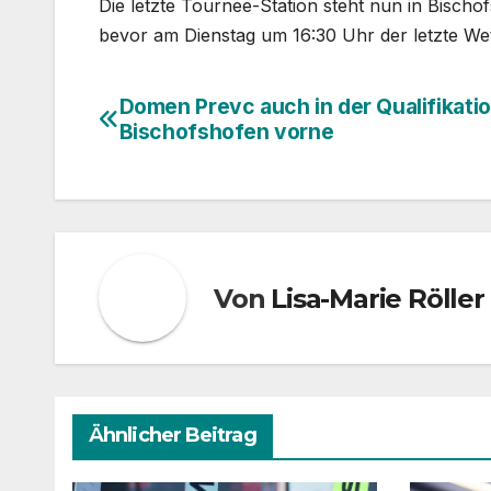
Die letzte Tournee-Station steht nun in Bischof
bevor am Dienstag um 16:30 Uhr der letzte We
Domen Prevc auch in der Qualifikati
Beitragsnavigation
Bischofshofen vorne
Von
Lisa-Marie Röller
Ähnlicher Beitrag