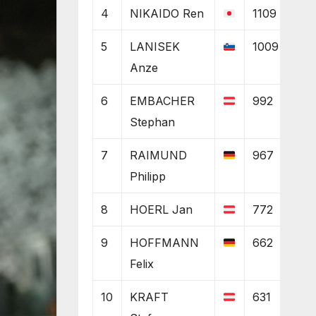
4
NIKAIDO Ren
1109
5
LANISEK
1009
Anze
6
EMBACHER
992
Stephan
7
RAIMUND
967
Philipp
8
HOERL Jan
772
9
HOFFMANN
662
Felix
10
KRAFT
631