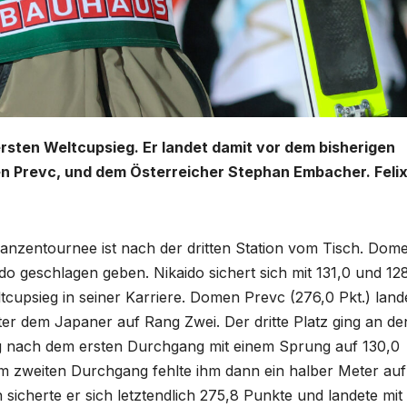
ersten Weltcupsieg. Er landet damit vor dem bisherigen
 Prevc, und dem Österreicher Stephan Embacher. Feli
chanzentournee ist nach der dritten Station vom Tisch. Dom
 geschlagen geben. Nikaido sichert sich mit 131,0 und 12
cupsieg in seiner Karriere. Domen Prevc (276,0 Pkt.) land
ter dem Japaner auf Rang Zwei. Der dritte Platz ging an de
 nach dem ersten Durchgang mit einem Sprung auf 130,0
Im zweiten Durchgang fehlte ihm dann ein halber Meter auf
 sicherte er sich letztendlich 275,8 Punkte und landete mit