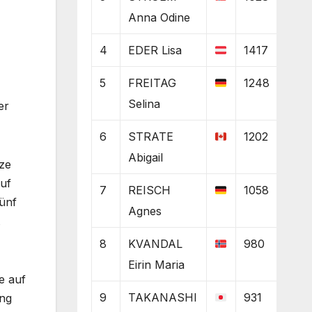
Anna Odine
4
EDER Lisa
1417
5
FREITAG
1248
Selina
er
6
STRATE
1202
Abigail
nze
Auf
7
REISCH
1058
ünf
Agnes
8
KVANDAL
980
Eirin Maria
e auf
9
TAKANASHI
931
ang