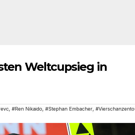
rsten Weltcupsieg in
revc
,
#Ren Nikaido
,
#Stephan Embacher
,
#Vierschanzento