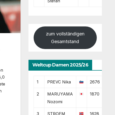
Stefan
zum vollständigen
Gesamtstand
x
Weltcup Damen 2025/26
en
8,0
1
PREVC Nika
2676
ete
n
2
MARUYAMA
1870
Nozomi
3
STROEM
1628