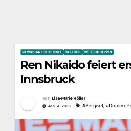
VIERSCHANZENTOURNEE
WELTCUP
WELTCUP HERREN
Ren Nikaido feiert e
Innsbruck
Von
Lisa-Marie Röller
#Bergisel
,
#Domen P
JAN. 4, 2026