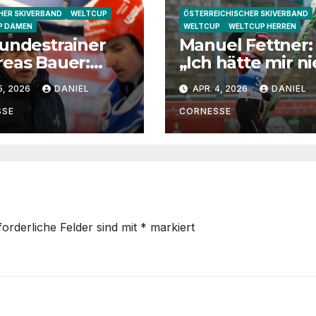
ER SKIVERBAND
WELTCUP
ÖSTERREICHISCHER SKIVERBAND
P DAMEN
WELTCUP
WELTCUP HERREN
undestrainer
Manuel Fettner:
eas Bauer:
„Ich hätte mir ni
ha Schmid
vorgestellt, dass
5, 2026
DANIEL
APR. 4, 2026
DANIEL
 eine extrem
so lange springe
e
SSE
CORNESSE
ndtrainerin“
forderliche Felder sind mit
*
markiert