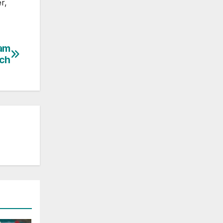
r,
 am
ich