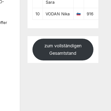
KO-
Sara
10
VODAN Nika
916
ffer
zum vollständigen
Gesamtstand