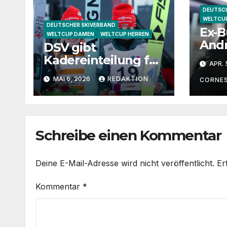
DEUTSCH
WELTCU
DEUTSCHER SKIVERBAND
Ex-B
WELTCUP DAMEN
WELTCUP HERREN
Andr
DSV gibt
„Kat
Kadereinteilung für
APR. 
wäre
2026/27 bekannt
MAI 6, 2026
REDAKTION
gut
CORNE
Juge
Schreibe einen Kommentar
Deine E-Mail-Adresse wird nicht veröffentlicht.
Er
Kommentar
*