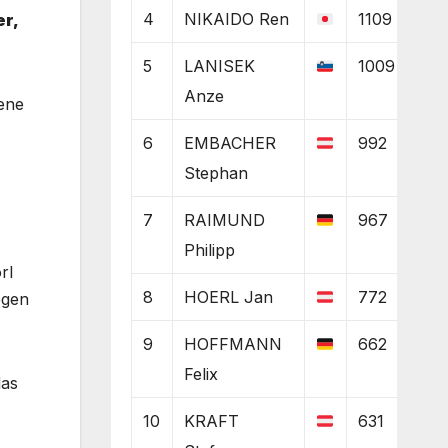
4
NIKAIDO Ren
1109
er,
5
LANISEK
1009
Anze
wene
6
EMBACHER
992
Stephan
7
RAIMUND
967
Philipp
rl
8
HOERL Jan
772
egen
9
HOFFMANN
662
Felix
das
10
KRAFT
631