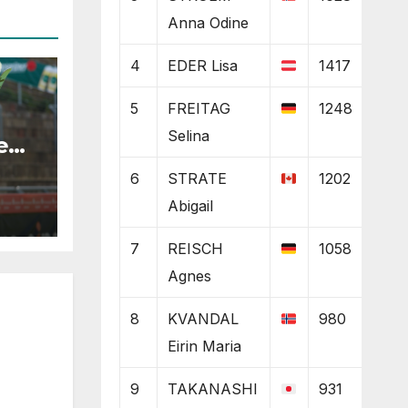
Anna Odine
4
EDER Lisa
1417
5
FREITAG
1248
Selina
e
 ich
6
STRATE
1202
“
Abigail
7
REISCH
1058
Agnes
8
KVANDAL
980
Eirin Maria
9
TAKANASHI
931