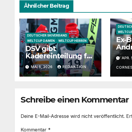
Ähnlicher Beitrag
DEUTSCH
WELTCU
DEUTSCHER SKIVERBAND
Ex-B
WELTCUP DAMEN
WELTCUP HERREN
Andr
DSV gibt
„Kat
Kadereinteilung für
APR. 
wäre
2026/27 bekannt
MAI 6, 2026
REDAKTION
gut
CORNE
Juge
Schreibe einen Kommentar
Deine E-Mail-Adresse wird nicht veröffentlicht.
Er
Kommentar
*