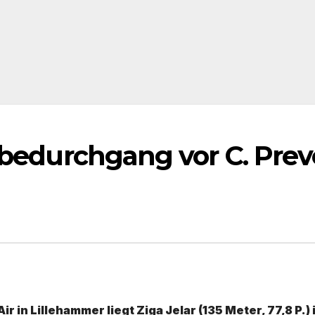
obedurchgang vor C. Prev
 in Lillehammer liegt Ziga Jelar (135 Meter, 77,8 P.) 