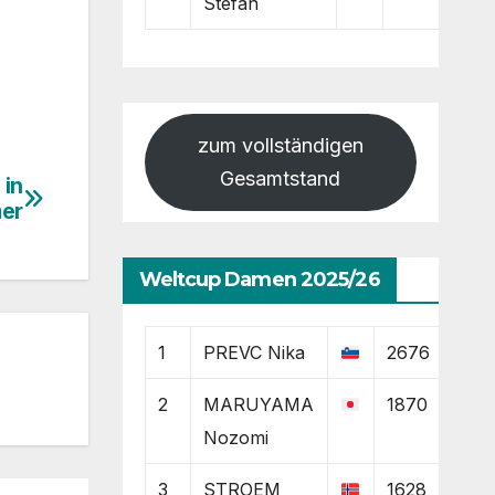
Stefan
zum vollständigen
Gesamtstand
 in
mer
Weltcup Damen 2025/26
1
PREVC Nika
2676
2
MARUYAMA
1870
Nozomi
3
STROEM
1628