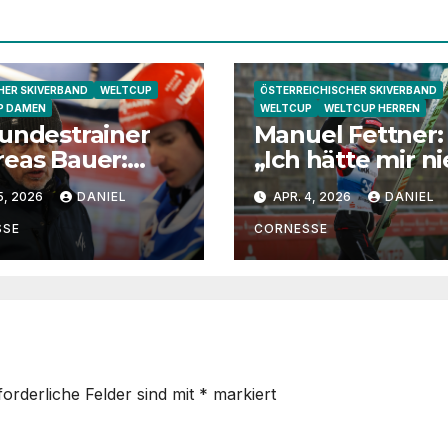
ER SKIVERBAND
WELTCUP
ÖSTERREICHISCHER SKIVERBAND
P DAMEN
WELTCUP
WELTCUP HERREN
undestrainer
Manuel Fettner:
eas Bauer:
„Ich hätte mir ni
ha Schmid
vorgestellt, dass
5, 2026
DANIEL
APR. 4, 2026
DANIEL
 eine extrem
so lange springe
e
SSE
CORNESSE
ndtrainerin“
forderliche Felder sind mit
*
markiert