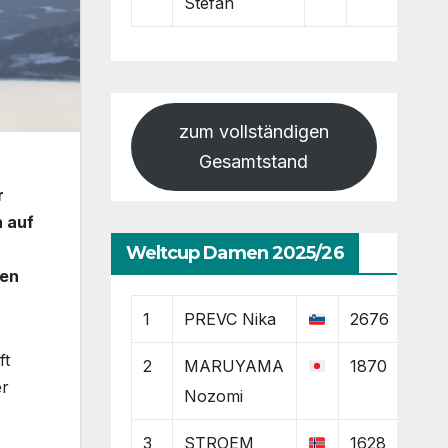
Stefan
zum vollständigen
Gesamtstand
r
n auf
Weltcup Damen 2025/26
hen
1
PREVC Nika
2676
ft
2
MARUYAMA
1870
er
Nozomi
3
STROEM
1628