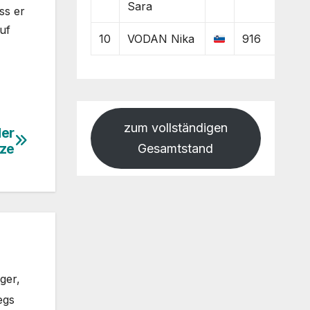
Sara
ss er
uf
10
VODAN Nika
916
zum vollständigen
der
ze
Gesamtstand
ger,
egs