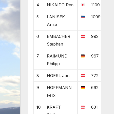
4
NIKAIDO Ren
1109
5
LANISEK
1009
Anze
6
EMBACHER
992
Stephan
7
RAIMUND
967
Philipp
8
HOERL Jan
772
9
HOFFMANN
662
Felix
10
KRAFT
631