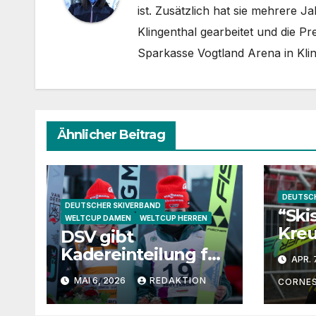
ist. Zusätzlich hat sie mehrere 
Klingenthal gearbeitet und die Pr
Sparkasse Vogtland Arena in Kl
Ähnlicher Beitrag
DEUTSCH
DEUTSCHER SKIVERBAND
“Ski
WELTCUP DAMEN
WELTCUP HERREN
Kreu
DSV gibt
Anna
Kadereinteilung für
APR. 
2026/27 bekannt
MAI 6, 2026
REDAKTION
CORNE