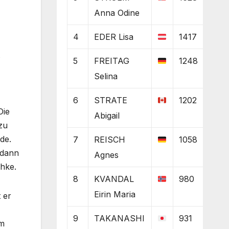
Anna Odine
4
EDER Lisa
1417
5
FREITAG
1248
Selina
6
STRATE
1202
Die
Abigail
zu
de.
7
REISCH
1058
 dann
Agnes
chke.
8
KVANDAL
980
Eirin Maria
 er
9
TAKANASHI
931
em