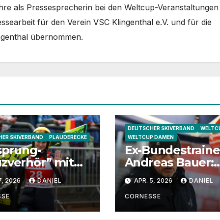
Jahre als Pressesprecherin bei den Weltcup-Veranstaltungen 
essearbeit für den Verein VSC Klingenthal e.V. und für die
ingenthal übernommen.
DEUTSCHER SKIVERBAND
WELTC
ER SKIVERBAND
PLAUDERECKE
WELTCUP DAMEN
sprung-
Ex-Bundestraine
zverhör” mit
Andreas Bauer:
 Hollandt
„Katha Schmid
7, 2026
DANIEL
APR. 5, 2026
DANIEL
wäre eine extre
gute
SSE
CORNESSE
Jugendtrainerin