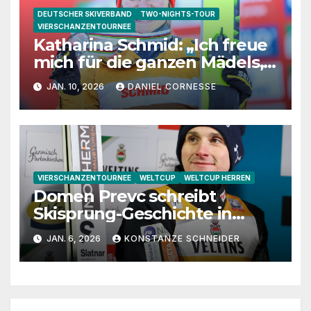
DEUTSCHER SKIVERBAND
TWO-NIGHTS-TOUR
VIERSCHANZENTOURNEE
Katharina Schmid: „Ich freue
mich für die ganzen Mädels,
dass sie die
JAN. 10, 2026
DANIEL CORNESSE
Vierschanzentournee
genießen dürfen“
VIERSCHANZENTOURNEE
WELTCUP
WELTCUP HERREN
Domen Prevc schreibt
Skisprung-Geschichte in
Bischofshofen
JAN. 6, 2026
KONSTANZE SCHNEIDER