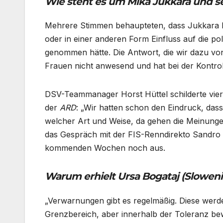
Wie steht es um Mika Jukkara und se
Mehrere Stimmen behaupteten, dass Jukkara b
oder in einer anderen Form Einfluss auf die p
genommen hätte. Die Antwort, die wir dazu von
Frauen nicht anwesend und hat bei der Kontroll
DSV-Teammanager Horst Hüttel schilderte vie
der
ARD
: „Wir hatten schon den Eindruck, das
welcher Art und Weise, da gehen die Meinunge
das Gespräch mit der FIS-Renndirekto Sandro P
kommenden Wochen noch aus.
Warum erhielt Ursa Bogataj (Sloweni
„Verwarnungen gibt es regelmäßig. Diese werd
Grenzbereich, aber innerhalb der Toleranz be