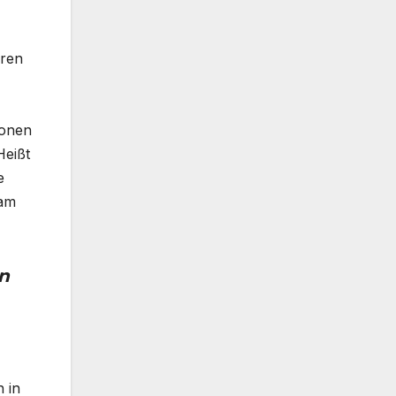
eren
ionen
Heißt
e
eam
n
h in