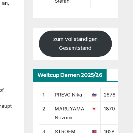
Stefan
 an,
zum vollständigen
Gesamtstand
Weltcup Damen 2025/26
pf
1
PREVC Nika
2676
e
rhaupt
2
MARUYAMA
1870
Nozomi
3
STROEM
1628