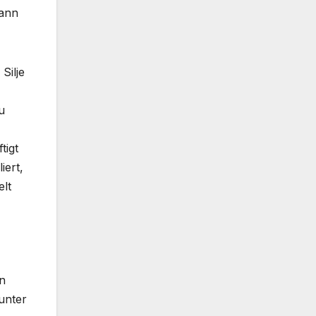
dann
Silje
u
tigt
iert,
elt
n
unter