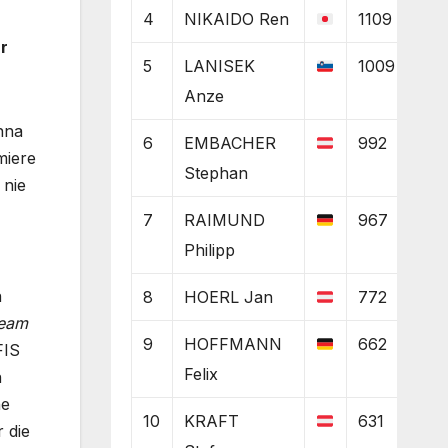
4
NIKAIDO Ren
1109
r
5
LANISEK
1009
Anze
nna
6
EMBACHER
992
miere
Stephan
 nie
7
RAIMUND
967
Philipp
n
8
HOERL Jan
772
Team
9
HOFFMANN
662
FIS
Felix
n
ne
10
KRAFT
631
 die