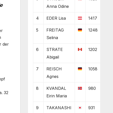
e
Anna Odine
4
EDER Lisa
1417
5
FREITAG
1248
er
m
Selina
r der
6
STRATE
1202
Abigail
7
REISCH
1058
Agnes
mpf
8
KVANDAL
980
a. 32
Eirin Maria
9
TAKANASHI
931