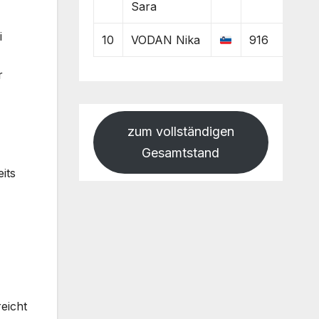
Sara
i
10
VODAN Nika
916
r
zum vollständigen
Gesamtstand
its
eicht