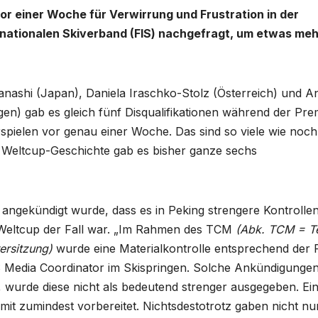
 einer Woche für Verwirrung und Frustration in der
rnationalen Skiverband (FIS) nachgefragt, um etwas meh
anashi (Japan), Daniela Iraschko-Stolz (Österreich) und A
en) gab es gleich fünf Disqualifikationen während der Pre
pielen vor genau einer Woche. Das sind so viele wie noch
n Weltcup-Geschichte gab es bisher ganze sechs
 angekündigt wurde, dass es in Peking strengere Kontrolle
 Weltcup der Fall war. „Im Rahmen des TCM
(Abk. TCM = 
ersitzung)
wurde eine Materialkontrolle entsprechend der 
IS Media Coordinator im Skispringen. Solche Ankündigunge
 wurde diese nicht als bedeutend strenger ausgegeben. Ei
it zumindest vorbereitet. Nichtsdestotrotz gaben nicht nur