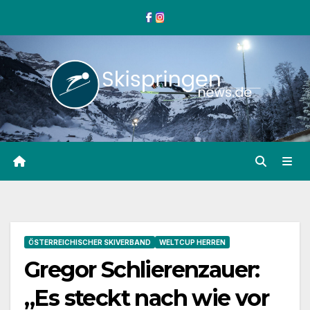
Zum
Inhalt
springen
ÖSTERREICHISCHER SKIVERBAND
WELTCUP HERREN
Gregor Schlierenzauer:
„Es steckt nach wie vor